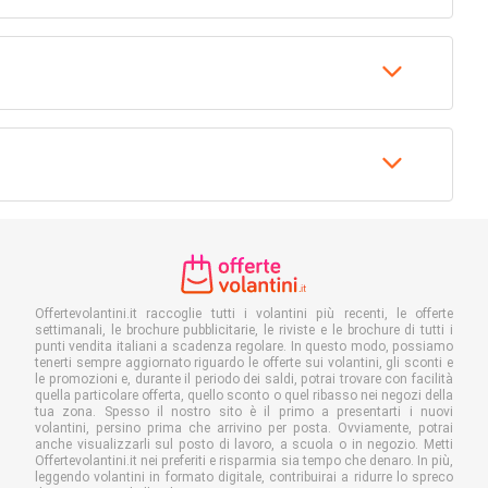
Offertevolantini.it raccoglie tutti i volantini più recenti, le offerte
settimanali, le brochure pubblicitarie, le riviste e le brochure di tutti i
punti vendita italiani a scadenza regolare. In questo modo, possiamo
tenerti sempre aggiornato riguardo le offerte sui volantini, gli sconti e
le promozioni e, durante il periodo dei saldi, potrai trovare con facilità
quella particolare offerta, quello sconto o quel ribasso nei negozi della
tua zona. Spesso il nostro sito è il primo a presentarti i nuovi
volantini, persino prima che arrivino per posta. Ovviamente, potrai
anche visualizzarli sul posto di lavoro, a scuola o in negozio. Metti
Offertevolantini.it nei preferiti e risparmia sia tempo che denaro. In più,
leggendo volantini in formato digitale, contribuirai a ridurre lo spreco