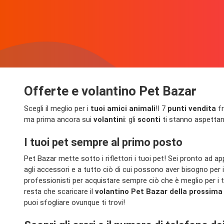
Offerte e volantino Pet Bazar
Scegli il meglio per i
tuoi amici animali
!
I 7
punti vendita
fr
ma prima ancora sui
volantini
: gli
sconti
ti stanno aspetta
I tuoi pet sempre al primo posto
Pet Bazar mette sotto i riflettori i tuoi pet! Sei pronto ad 
agli accessori e a tutto ciò di cui possono aver bisogno per i
professionisti per acquistare sempre ciò che è meglio per i t
resta che scaricare il
volantino Pet Bazar della prossim
puoi sfogliare ovunque ti trovi!