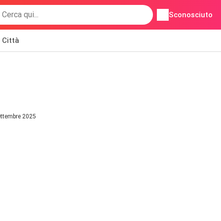
Sconosciuto
Città
ettembre 2025