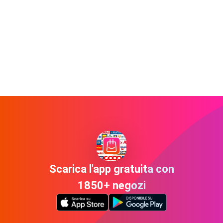
Scarica l'app gratuita con
1850+ negozi