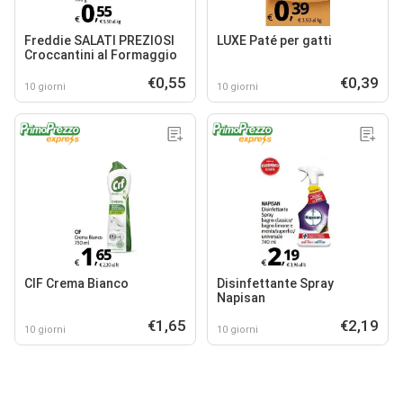
Freddie SALATI PREZIOSI
LUXE Paté per gatti
Croccantini al Formaggio
€0,55
€0,39
10 giorni
10 giorni
CIF Crema Bianco
Disinfettante Spray
Napisan
€1,65
€2,19
10 giorni
10 giorni