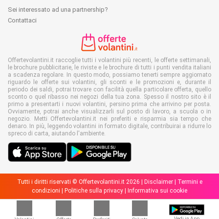
Sei interessato ad una partnership?
Contattaci
Offertevolantini.it raccoglie tutti i volantini più recenti, le offerte settimanali,
le brochure pubblicitarie, le riviste e le brochure di tutti i punti vendita italiani
a scadenza regolare. In questo modo, possiamo tenerti sempre aggiornato
riguardo le offerte sui volantini, gli sconti e le promozioni e, durante il
periodo dei saldi, potrai trovare con facilità quella particolare offerta, quello
sconto o quel ribasso nei negozi della tua zona. Spesso il nostro sito è il
primo a presentarti i nuovi volantini, persino prima che arrivino per posta.
Ovviamente, potrai anche visualizzarli sul posto di lavoro, a scuola o in
negozio. Metti Offertevolantini.it nei preferiti e risparmia sia tempo che
denaro. In più, leggendo volantini in formato digitale, contribuirai a ridurre lo
spreco di carta, aiutando l'ambiente.
Tutti i diritti riservati © Offertevolantini.it 2026 |
Disclaimer
|
Termini e
condizioni
|
Politiche sulla privacy
|
Informativa sui cookie
Vedi in App