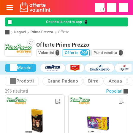
!
Scarica la nostra app 📲
Negozi
Primo Prezzo
Offerte
Offerte Primo Prezzo
Volantini
1
Offerte
296
Punti vendita
1
Marchi
Prodotti
Grana Padano
Birra
Acqua
296 risultati
Popolari