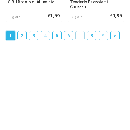
CIBU Rotolo di Alluminio
Tenderly Fazzoletti
Carezza
€1,59
€0,85
10 giorni
10 giorni
1
2
3
4
5
6
...
8
9
>