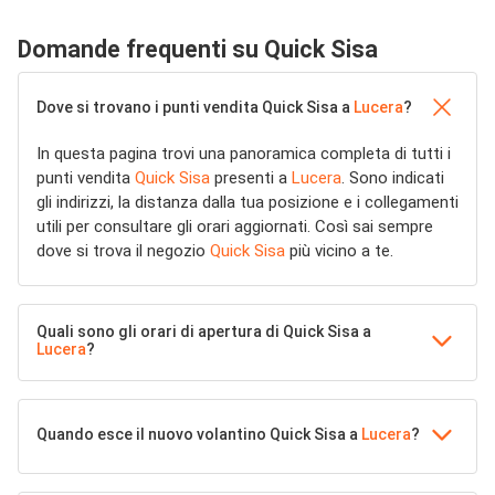
Domande frequenti su Quick Sisa
Dove si trovano i punti vendita Quick Sisa a
Lucera
?
In questa pagina trovi una panoramica completa di tutti i
punti vendita
Quick Sisa
presenti a
Lucera
. Sono indicati
gli indirizzi, la distanza dalla tua posizione e i collegamenti
utili per consultare gli orari aggiornati. Così sai sempre
dove si trova il negozio
Quick Sisa
più vicino a te.
Quali sono gli orari di apertura di Quick Sisa a
Lucera
?
Quando esce il nuovo volantino Quick Sisa a
Lucera
?