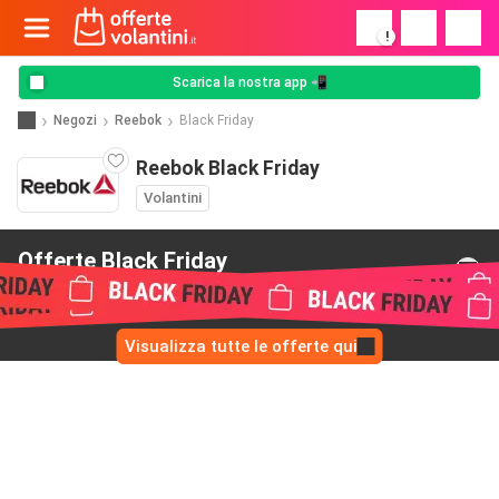
!
Scarica la nostra app 📲
Negozi
Reebok
Black Friday
Reebok Black Friday
Volantini
Offerte Black Friday
da Reebok
Visualizza tutte le offerte qui