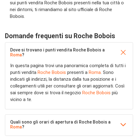
sui punti vendita Roche Bobois presenti nella tua città o
nei dintorni, ti rimandiamo al sito ufficiale di Roche
Bobois.
Domande frequenti su Roche Bobois
Dove si trovano i punti vendita Roche Bobois a
Roma
?
In questa pagina trovi una panoramica completa di tutti i
punti vendita
Roche Bobois
presenti a
Roma
. Sono
indicati gli indirizzi, la distanza dalla tua posizione e i
collegamenti utili per consultare gli orari aggiornati. Così
sai sempre dove si trova il negozio
Roche Bobois
più
vicino a te.
Quali sono gli orari di apertura di Roche Bobois a
Roma
?