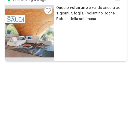
Questo
volantino
è valido ancora per
1
giorni. Sfoglia il volantino Roche
Bobois della settimana.