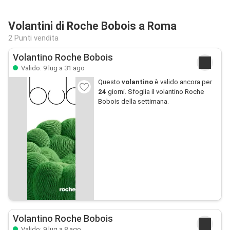
Volantini di Roche Bobois a Roma
2 Punti vendita
Volantino Roche Bobois
Valido: 9 lug a 31 ago
Questo
volantino
è valido ancora per
24
giorni. Sfoglia il volantino Roche
Bobois della settimana.
Volantino Roche Bobois
Valido: 9 lug a 8 ago