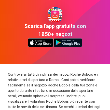
Scarica l'app gratuita con
1850+ negozi
Qui troverai tutti gli indirizzi dei negozi Roche Bobois e i
relativi orari di apertura a Roma . Così potrai verificare
facilmente se il negozio Roche Bobois della tua zona è
aperto durante i festivi o in occasione delle aperture
serali, evitando spiacevoli sorprese. Inoltre, puoi
visualizzare il volantino Roche Bobois più recente con
tutte le novità della settimana. Se cerchi ulteriori dettagli