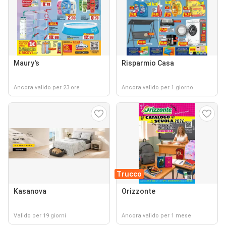
Maury's
Risparmio Casa
Ancora valido per 23 ore
Ancora valido per 1 giorno
Trucco
Kasanova
Orizzonte
Valido per 19 giorni
Ancora valido per 1 mese