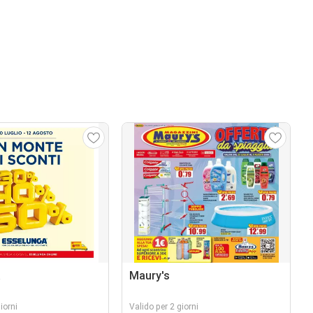
a
Maury's
iorni
Valido per 2 giorni