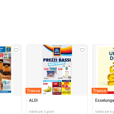
Trucco
Trucco
ALDI
Esselung
Valido per 3 giorni
Valido per 6 g