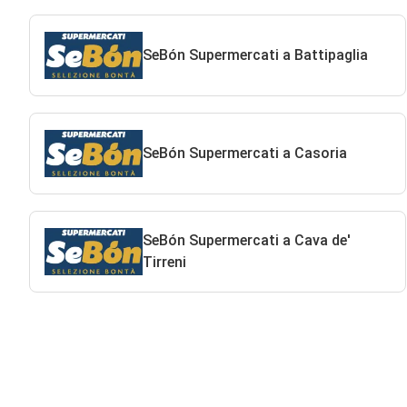
SeBón Supermercati a Battipaglia
SeBón Supermercati a Casoria
SeBón Supermercati a Cava de'
Tirreni