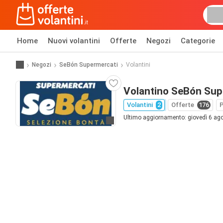
Home
Nuovi volantini
Offerte
Negozi
Categorie
Negozi
SeBón Supermercati
Volantini
Volantino SeBón Sup
Volantini
2
Offerte
176
P
Ultimo aggiornamento: giovedì 6 ag
Vai al sito web