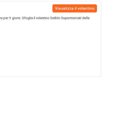
Visualizza il volantino
ra per
1
giorni. Sfoglia il volantino SeBón Supermercati della