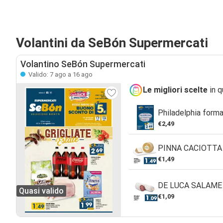
Volantini da SeBón Supermercati
Volantino SeBón Supermercati
Valido: 7 ago a 16 ago
Le migliori scelte
in q
Philadelphia forma
€2,49
PINNA CACIOTTA
€1,49
DE LUCA SALAME
Quasi valido
€1,09