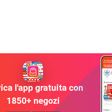
ica l'app gratuita con
1850+ negozi