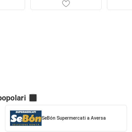
popolari
SeBón Supermercati a Aversa