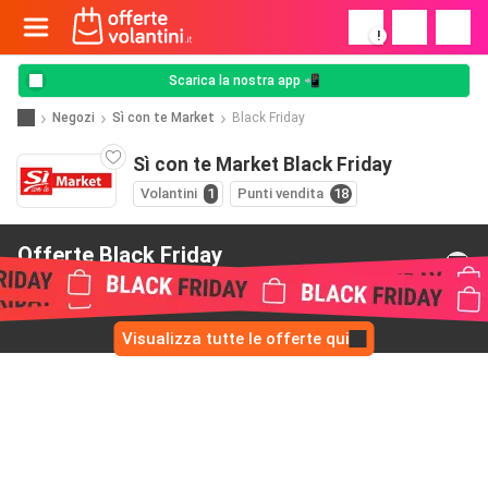
!
Scarica la nostra app 📲
Negozi
Sì con te Market
Black Friday
Sì con te Market Black Friday
Volantini
1
Punti vendita
18
Offerte Black Friday
da Sì con te Market
Visualizza tutte le offerte qui