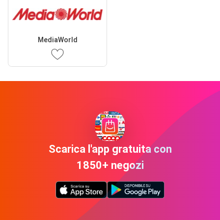
MediaWorld
Scarica l'app gratuita con
1850+ negozi