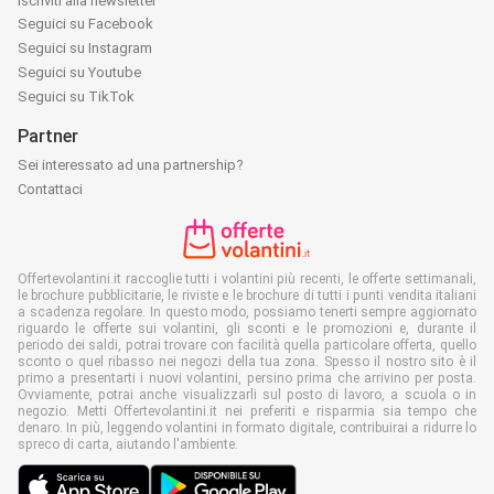
Iscriviti alla newsletter
Seguici su Facebook
Seguici su Instagram
Seguici su Youtube
Seguici su TikTok
Partner
Sei interessato ad una partnership?
Contattaci
Offertevolantini.it raccoglie tutti i volantini più recenti, le offerte settimanali,
le brochure pubblicitarie, le riviste e le brochure di tutti i punti vendita italiani
a scadenza regolare. In questo modo, possiamo tenerti sempre aggiornato
riguardo le offerte sui volantini, gli sconti e le promozioni e, durante il
periodo dei saldi, potrai trovare con facilità quella particolare offerta, quello
sconto o quel ribasso nei negozi della tua zona. Spesso il nostro sito è il
primo a presentarti i nuovi volantini, persino prima che arrivino per posta.
Ovviamente, potrai anche visualizzarli sul posto di lavoro, a scuola o in
negozio. Metti Offertevolantini.it nei preferiti e risparmia sia tempo che
denaro. In più, leggendo volantini in formato digitale, contribuirai a ridurre lo
spreco di carta, aiutando l'ambiente.