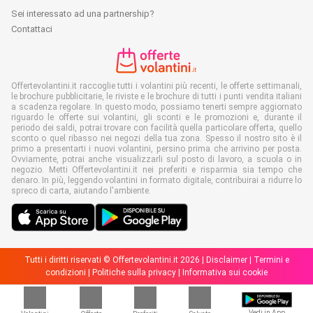
Sei interessato ad una partnership?
Contattaci
Offertevolantini.it raccoglie tutti i volantini più recenti, le offerte settimanali,
le brochure pubblicitarie, le riviste e le brochure di tutti i punti vendita italiani
a scadenza regolare. In questo modo, possiamo tenerti sempre aggiornato
riguardo le offerte sui volantini, gli sconti e le promozioni e, durante il
periodo dei saldi, potrai trovare con facilità quella particolare offerta, quello
sconto o quel ribasso nei negozi della tua zona. Spesso il nostro sito è il
primo a presentarti i nuovi volantini, persino prima che arrivino per posta.
Ovviamente, potrai anche visualizzarli sul posto di lavoro, a scuola o in
negozio. Metti Offertevolantini.it nei preferiti e risparmia sia tempo che
denaro. In più, leggendo volantini in formato digitale, contribuirai a ridurre lo
spreco di carta, aiutando l'ambiente.
Tutti i diritti riservati © Offertevolantini.it 2026 |
Disclaimer
|
Termini e
condizioni
|
Politiche sulla privacy
|
Informativa sui cookie
Vedi in App