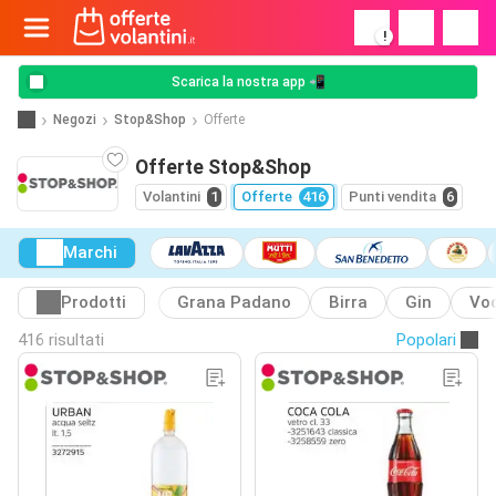
!
Scarica la nostra app 📲
Negozi
Stop&Shop
Offerte
Offerte Stop&Shop
Volantini
1
Offerte
416
Punti vendita
6
Marchi
Prodotti
Grana Padano
Birra
Gin
Vo
416 risultati
Popolari