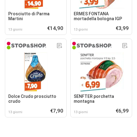
Prosciutto di Parma
ERMES FONTANA
Martini
mortadella bologna IGP
€14,90
€3,99
13 giorni
13 giorni
Dolce Crudo prosciutto
SENFTER porchetta
crudo
montagna
€7,90
€6,99
13 giorni
13 giorni