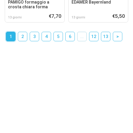
PAMIGO formaggio a
EDAMER Bayernland
crosta chiara forma
€7,70
€5,50
13 giorni
13 giorni
1
2
3
4
5
6
...
12
13
>