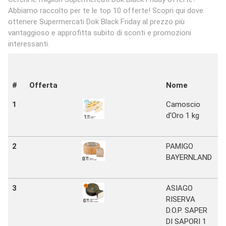
Abbiamo raccolto per te le top 10 offerte! Scopri qui dove
ottenere Supermercati Dok Black Friday al prezzo più
vantaggioso e approfitta subito di sconti e promozioni
interessanti.
#
Offerta
Nome
N
1
Camoscio
S
d'Oro 1 kg
D
2
PAMIGO
S
BAYERNLAND
D
3
ASIAGO
S
RISERVA
D
D.O.P. SAPER
DI SAPORI 1