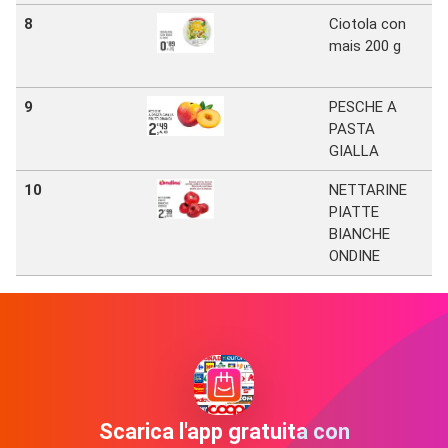
8
Ciotola con
S
mais 200 g
D
9
PESCHE A
S
PASTA
D
GIALLA
10
NETTARINE
S
PIATTE
D
BIANCHE
ONDINE
Scarica l'app gratuita con