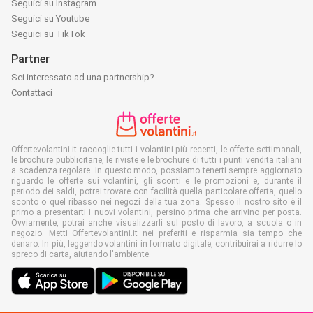
Seguici su Instagram
Seguici su Youtube
Seguici su TikTok
Partner
Sei interessato ad una partnership?
Contattaci
Offertevolantini.it raccoglie tutti i volantini più recenti, le offerte settimanali,
le brochure pubblicitarie, le riviste e le brochure di tutti i punti vendita italiani
a scadenza regolare. In questo modo, possiamo tenerti sempre aggiornato
riguardo le offerte sui volantini, gli sconti e le promozioni e, durante il
periodo dei saldi, potrai trovare con facilità quella particolare offerta, quello
sconto o quel ribasso nei negozi della tua zona. Spesso il nostro sito è il
primo a presentarti i nuovi volantini, persino prima che arrivino per posta.
Ovviamente, potrai anche visualizzarli sul posto di lavoro, a scuola o in
negozio. Metti Offertevolantini.it nei preferiti e risparmia sia tempo che
denaro. In più, leggendo volantini in formato digitale, contribuirai a ridurre lo
spreco di carta, aiutando l'ambiente.