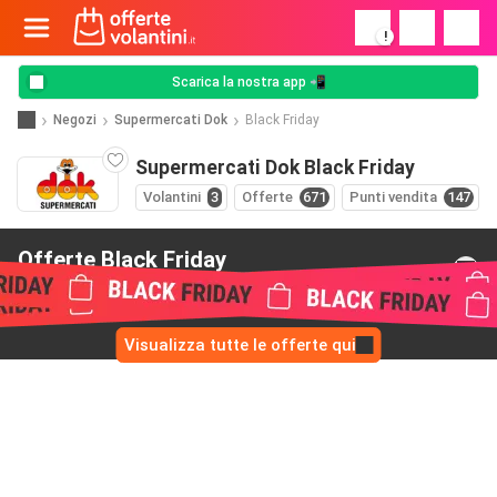
!
Scarica la nostra app 📲
Negozi
Supermercati Dok
Black Friday
Supermercati Dok Black Friday
Volantini
3
Offerte
671
Punti vendita
147
Offerte Black Friday
da Supermercati Dok
Visualizza tutte le offerte qui