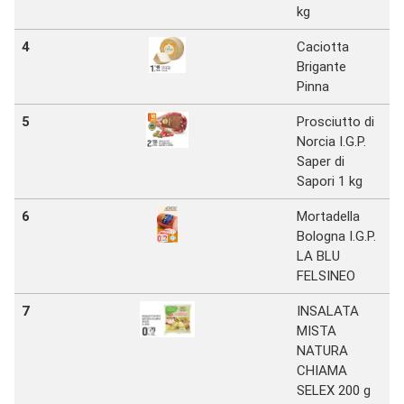
kg
4
Caciotta
S
Brigante
D
Pinna
5
Prosciutto di
S
Norcia I.G.P.
D
Saper di
Sapori 1 kg
6
Mortadella
S
Bologna I.G.P.
D
LA BLU
FELSINEO
7
INSALATA
S
MISTA
D
NATURA
CHIAMA
SELEX 200 g