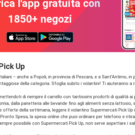
ica l'app gratuita con
1850+ negozi
Pick Up
 italiani – anche a Popoli, in provincia di Pescara, e a Sant’Antimo, i
ntaggiose della categoria. Sfoglia subito i volantini! Ti aiuteranno a 
ettendoti di riempire il carrello con tantissimi prodotti di qualità ai
nomia, dalla panetteria alle bevande fino agli alimenti senza lattosio, s
e offerte della settimana, leggere il volantino Supermercati Pick Up 
 come Pronto Spesa, la spesa online che puoi ordinare per telefono e ri
 sempre possibile con Supermercati Pick Up, non serve aspettare i sal