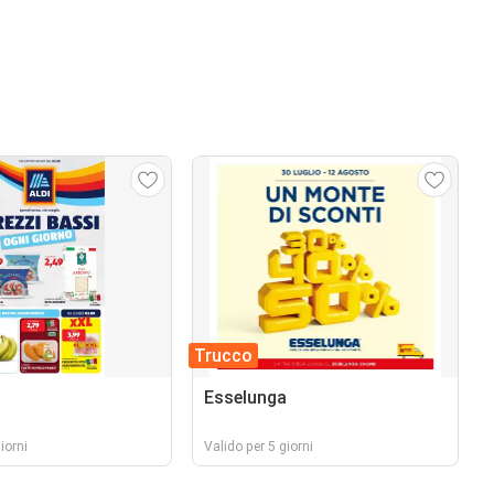
Trucco
Esselunga
iorni
Valido per 5 giorni