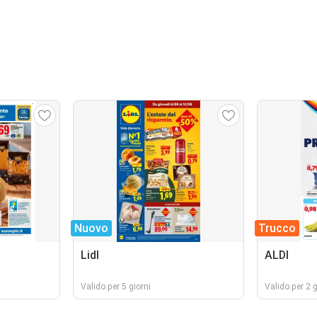
Nuovo
Trucco
Lidl
ALDI
Valido per 5 giorni
Valido per 2 g