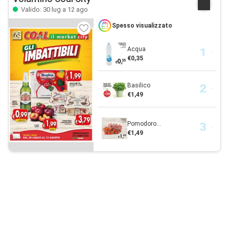
Valido: 30 lug a 12 ago
Spesso visualizzato
Acqua
€0,35
Basilico
€1,49
Pomodoro...
€1,49