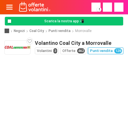
!
Scarica la nostra app 📲
Negozi
Coal City
Punti vendita
Morrovalle
Volantino Coal City a Morrovalle
Volantini
3
Offerte
462
Punti vendita
128