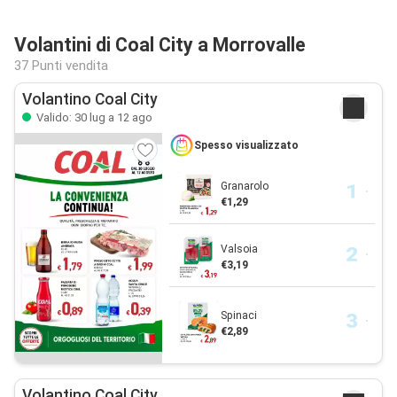
Volantini di Coal City a Morrovalle
37 Punti vendita
Volantino Coal City
Valido: 30 lug a 12 ago
Spesso visualizzato
Granarolo
€1,29
Valsoia
€3,19
Spinaci
€2,89
Volantino Coal City