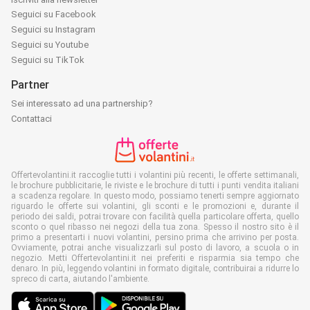
Seguici su Facebook
Seguici su Instagram
Seguici su Youtube
Seguici su TikTok
Partner
Sei interessato ad una partnership?
Contattaci
Offertevolantini.it raccoglie tutti i volantini più recenti, le offerte settimanali,
le brochure pubblicitarie, le riviste e le brochure di tutti i punti vendita italiani
a scadenza regolare. In questo modo, possiamo tenerti sempre aggiornato
riguardo le offerte sui volantini, gli sconti e le promozioni e, durante il
periodo dei saldi, potrai trovare con facilità quella particolare offerta, quello
sconto o quel ribasso nei negozi della tua zona. Spesso il nostro sito è il
primo a presentarti i nuovi volantini, persino prima che arrivino per posta.
Ovviamente, potrai anche visualizzarli sul posto di lavoro, a scuola o in
negozio. Metti Offertevolantini.it nei preferiti e risparmia sia tempo che
denaro. In più, leggendo volantini in formato digitale, contribuirai a ridurre lo
spreco di carta, aiutando l'ambiente.