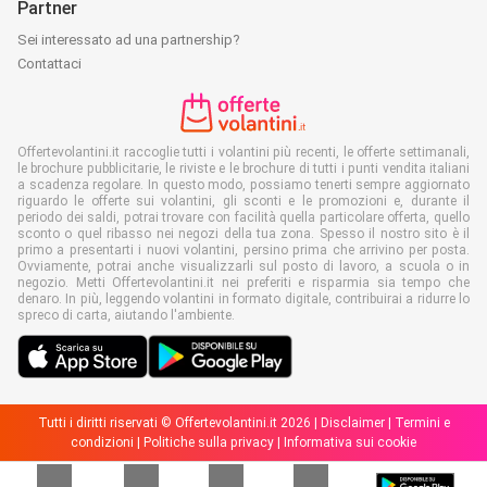
Partner
Sei interessato ad una partnership?
Contattaci
Offertevolantini.it raccoglie tutti i volantini più recenti, le offerte settimanali,
le brochure pubblicitarie, le riviste e le brochure di tutti i punti vendita italiani
a scadenza regolare. In questo modo, possiamo tenerti sempre aggiornato
riguardo le offerte sui volantini, gli sconti e le promozioni e, durante il
periodo dei saldi, potrai trovare con facilità quella particolare offerta, quello
sconto o quel ribasso nei negozi della tua zona. Spesso il nostro sito è il
primo a presentarti i nuovi volantini, persino prima che arrivino per posta.
Ovviamente, potrai anche visualizzarli sul posto di lavoro, a scuola o in
negozio. Metti Offertevolantini.it nei preferiti e risparmia sia tempo che
denaro. In più, leggendo volantini in formato digitale, contribuirai a ridurre lo
spreco di carta, aiutando l'ambiente.
Tutti i diritti riservati © Offertevolantini.it 2026 |
Disclaimer
|
Termini e
condizioni
|
Politiche sulla privacy
|
Informativa sui cookie