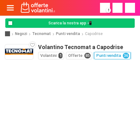
!
Scarica la nostra app 📲
Negozi
Tecnomat
Punti vendita
Capodrise
Volantino Tecnomat a Capodrise
Volantini
1
Offerte
85
Punti vendita
36