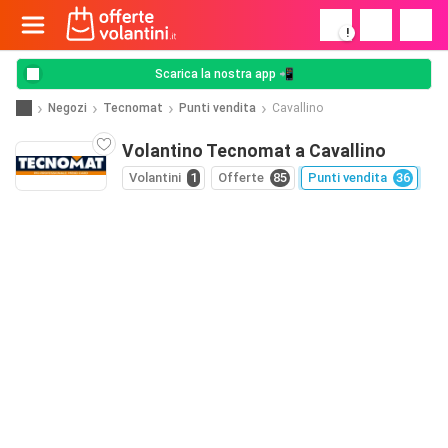
!
Scarica la nostra app 📲
Negozi
Tecnomat
Punti vendita
Cavallino
Volantino Tecnomat a Cavallino
Volantini
1
Offerte
85
Punti vendita
36