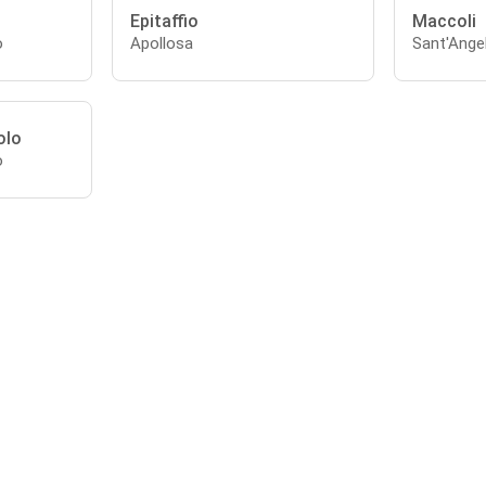
Epitaffio
Maccoli
o
Apollosa
Sant'Ange
olo
o