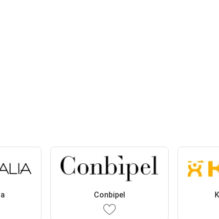
ia
Conbipel
K