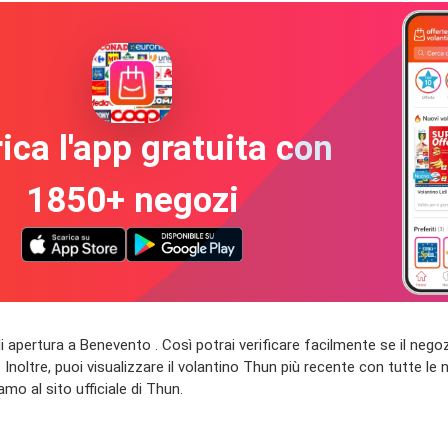
ica l'app gratuita con
1850+ negozi
ari di apertura a Benevento . Così potrai verificare facilmente se il neg
Inoltre, puoi visualizzare il volantino Thun più recente con tutte le no
amo al sito ufficiale di Thun.