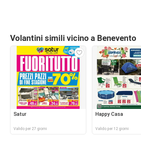
Volantini simili vicino a Benevento
Satur
Happy Casa
Valido per 27 giorni
Valido per 12 giorni