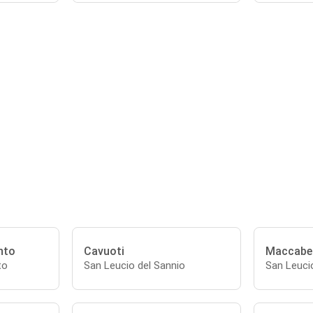
nto
Cavuoti
Maccabei
to
San Leucio del Sannio
San Leuci