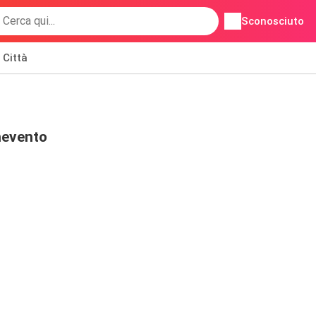
Sconosciuto
Città
nevento