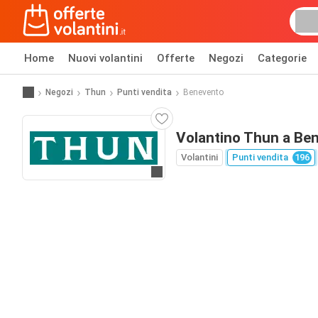
Home
Nuovi volantini
Offerte
Negozi
Categorie
Negozi
Thun
Punti vendita
Benevento
Volantino Thun a Be
Volantini
Punti vendita
196
Vai al sito web