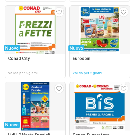
Nuovo
Nuovo
Conad City
Eurospin
Valido per 5 giorni
Valido per 2 giorni
Nuovo
Lidl | Offerte Speciali
Conad Superstore