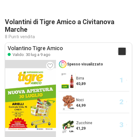
Volantini di Tigre Amico a Civitanova
Marche
8 Punti vendita
Volantino Tigre Amico
Valido: 30 lug a 9 ago
Spesso visualizzato
Birra
€0,89
Noci
€4,99
Zucchine
€1,29