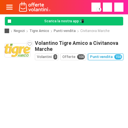
!
Scarica la nostra app 📲
Negozi
Tigre Amico
Punti vendita
Civitanova Marche
Volantino Tigre Amico a Civitanova
Marche
Volantini
3
Offerte
100
Punti vendita
158