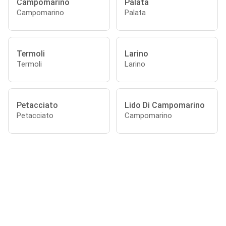
Campomarino
Palata
Campomarino
Palata
Termoli
Larino
Termoli
Larino
Petacciato
Lido Di Campomarino
Petacciato
Campomarino