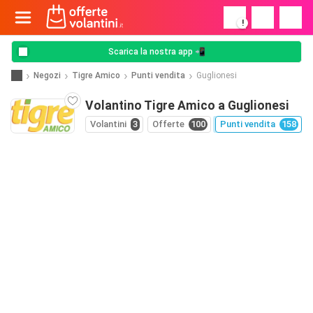
!
Scarica la nostra app 📲
Negozi
Tigre Amico
Punti vendita
Guglionesi
Volantino Tigre Amico a Guglionesi
Volantini
3
Offerte
100
Punti vendita
158