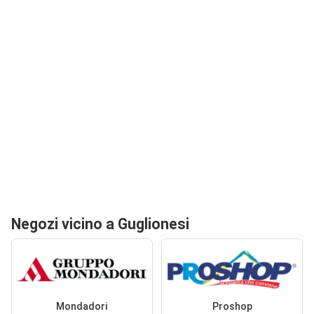
Negozi vicino a Guglionesi
Mondadori
Proshop