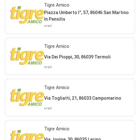
Tigre Amico
Piazza Umberto I°, 57, 86046 San Martino
In Pensilis
orari
Tigre Amico
Via Dei Pioppi, 30, 86039 Termoli
orari
Tigre Amico
Via Togliatti, 21, 86033 Campomarino
orari
Tigre Amico
Via Jovine, 30, 86035 Larino