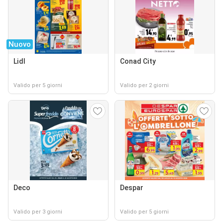
Nuovo
Lidl
Conad City
Valido per 5 giorni
Valido per 2 giorni
Deco
Despar
Valido per 3 giorni
Valido per 5 giorni