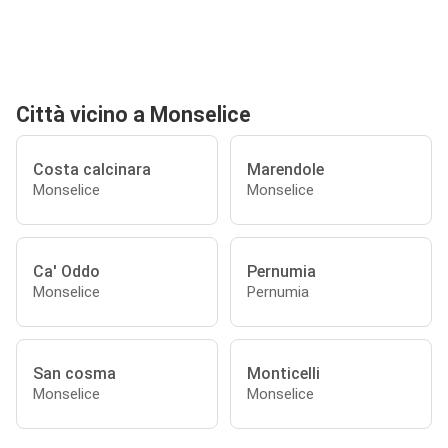
Città vicino a Monselice
Costa calcinara
Marendole
Monselice
Monselice
Ca' Oddo
Pernumia
Monselice
Pernumia
San cosma
Monticelli
Monselice
Monselice