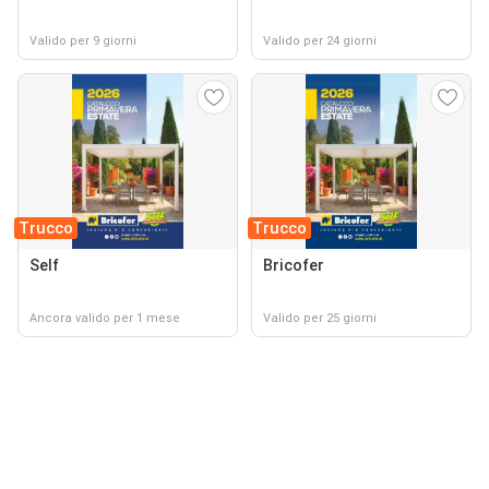
Valido per 9 giorni
Valido per 24 giorni
Trucco
Trucco
Self
Bricofer
Ancora valido per 1 mese
Valido per 25 giorni