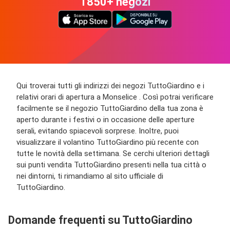
1850+ negozi
Qui troverai tutti gli indirizzi dei negozi TuttoGiardino e i
relativi orari di apertura a Monselice . Così potrai verificare
facilmente se il negozio TuttoGiardino della tua zona è
aperto durante i festivi o in occasione delle aperture
serali, evitando spiacevoli sorprese. Inoltre, puoi
visualizzare il volantino TuttoGiardino più recente con
tutte le novità della settimana. Se cerchi ulteriori dettagli
sui punti vendita TuttoGiardino presenti nella tua città o
nei dintorni, ti rimandiamo al sito ufficiale di
TuttoGiardino.
Domande frequenti su TuttoGiardino