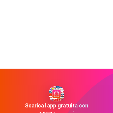
Scarica l'app gratuita con