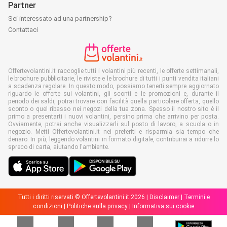
Partner
Sei interessato ad una partnership?
Contattaci
Offertevolantini.it raccoglie tutti i volantini più recenti, le offerte settimanali,
le brochure pubblicitarie, le riviste e le brochure di tutti i punti vendita italiani
a scadenza regolare. In questo modo, possiamo tenerti sempre aggiornato
riguardo le offerte sui volantini, gli sconti e le promozioni e, durante il
periodo dei saldi, potrai trovare con facilità quella particolare offerta, quello
sconto o quel ribasso nei negozi della tua zona. Spesso il nostro sito è il
primo a presentarti i nuovi volantini, persino prima che arrivino per posta.
Ovviamente, potrai anche visualizzarli sul posto di lavoro, a scuola o in
negozio. Metti Offertevolantini.it nei preferiti e risparmia sia tempo che
denaro. In più, leggendo volantini in formato digitale, contribuirai a ridurre lo
spreco di carta, aiutando l'ambiente.
Tutti i diritti riservati © Offertevolantini.it 2026 |
Disclaimer
|
Termini e
condizioni
|
Politiche sulla privacy
|
Informativa sui cookie