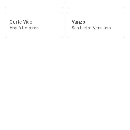
Corte Vigo
Vanzo
Arquà Petrarca
San Pietro Viminario