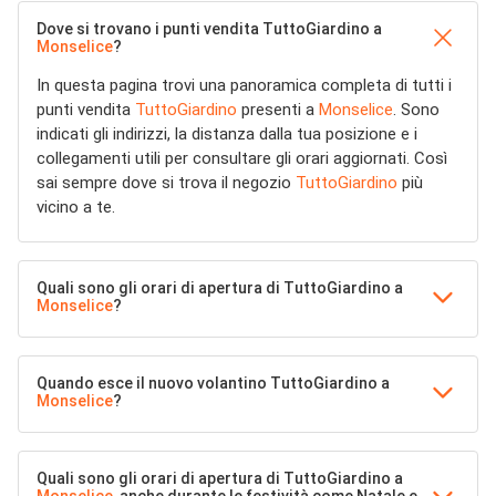
Dove si trovano i punti vendita TuttoGiardino a
Monselice
?
In questa pagina trovi una panoramica completa di tutti i
punti vendita
TuttoGiardino
presenti a
Monselice
. Sono
indicati gli indirizzi, la distanza dalla tua posizione e i
collegamenti utili per consultare gli orari aggiornati. Così
sai sempre dove si trova il negozio
TuttoGiardino
più
vicino a te.
Quali sono gli orari di apertura di TuttoGiardino a
Monselice
?
Quando esce il nuovo volantino TuttoGiardino a
Monselice
?
Quali sono gli orari di apertura di TuttoGiardino a