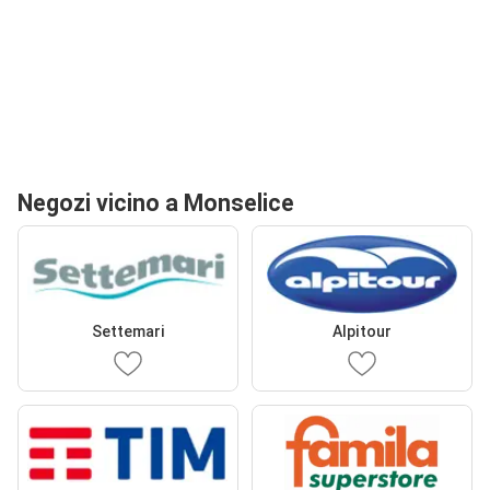
Negozi vicino a Monselice
Settemari
Alpitour