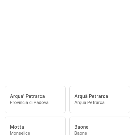
Arqua' Petrarca
Arquà Petrarca
Provincia di Padova
Arquà Petrarca
Motta
Baone
Monselice
Baone