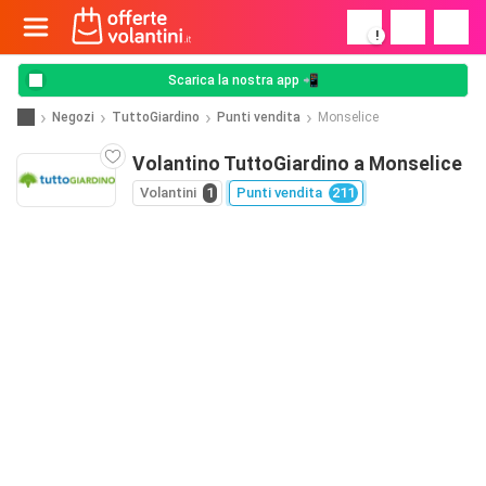
!
Scarica la nostra app 📲
Negozi
TuttoGiardino
Punti vendita
Monselice
Volantino TuttoGiardino a Monselice
Volantini
1
Punti vendita
211