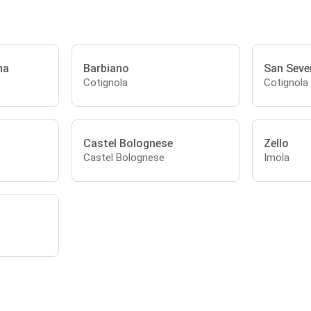
na
Barbiano
San Seve
Cotignola
Cotignola
Castel Bolognese
Zello
Castel Bolognese
Imola