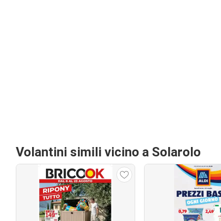
Volantini simili vicino a Solarolo