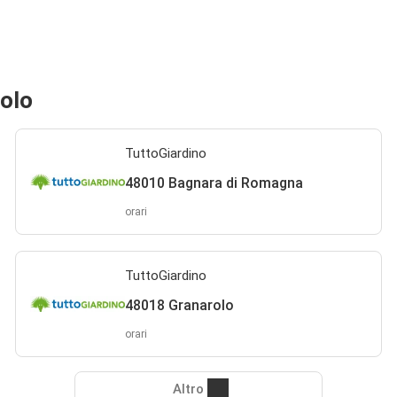
rolo
TuttoGiardino
48010 Bagnara di Romagna
orari
TuttoGiardino
48018 Granarolo
orari
Altro