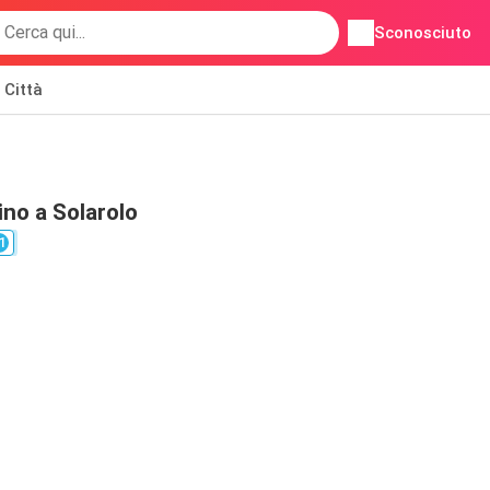
Sconosciuto
Città
ino a Solarolo
1