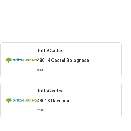
TuttoGiardino
48014 Castel Bolognese
orari
TuttoGiardino
48018 Ravenna
orari