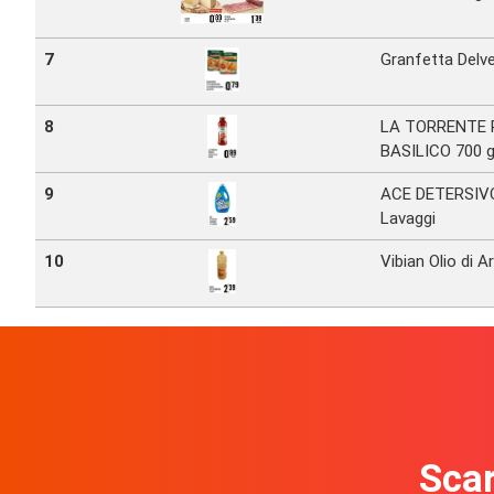
7
Granfetta Delv
8
LA TORRENTE
BASILICO 700 g
9
ACE DETERSIV
Lavaggi
10
Vibian Olio di A
Scar