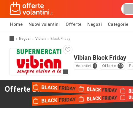
Home
Nuovi volantini
Offerte
Negozi
Categorie
Negozi
Vibian
Black Friday
Vibian Black Friday
Volantini
1
Offerte
30
Pu
Vai al sito web
Offerte Black Friday
da Vibian