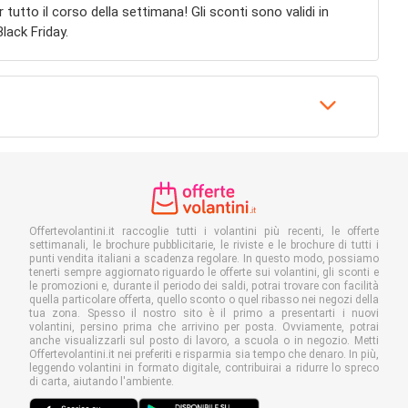
tutto il corso della settimana! Gli sconti sono validi in
lack Friday.
Offertevolantini.it raccoglie tutti i volantini più recenti, le offerte
settimanali, le brochure pubblicitarie, le riviste e le brochure di tutti i
punti vendita italiani a scadenza regolare. In questo modo, possiamo
tenerti sempre aggiornato riguardo le offerte sui volantini, gli sconti e
le promozioni e, durante il periodo dei saldi, potrai trovare con facilità
quella particolare offerta, quello sconto o quel ribasso nei negozi della
tua zona. Spesso il nostro sito è il primo a presentarti i nuovi
volantini, persino prima che arrivino per posta. Ovviamente, potrai
anche visualizzarli sul posto di lavoro, a scuola o in negozio. Metti
Offertevolantini.it nei preferiti e risparmia sia tempo che denaro. In più,
leggendo volantini in formato digitale, contribuirai a ridurre lo spreco
di carta, aiutando l'ambiente.