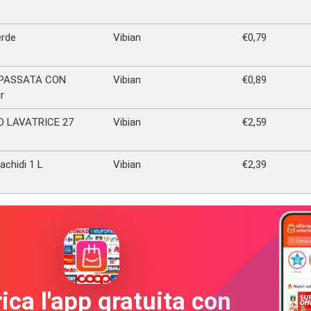
erde
Vibian
€0,79
 PASSATA CON
Vibian
€0,89
r
O LAVATRICE 27
Vibian
€2,59
rachidi 1 L
Vibian
€2,39
ica l'app gratuita con