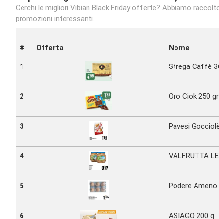
Cerchi le migliori Vibian Black Friday offerte? Abbiamo raccolto
promozioni interessanti.
#
Offerta
Nome
1
Strega Caffè 3
2
Oro Ciok 250 gr
3
Pavesi Gocciol
4
VALFRUTTA LEG
5
Podere Ameno 
6
ASIAGO 200 g