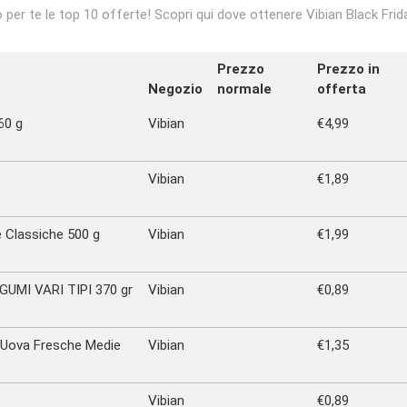
 per te le top 10 offerte! Scopri qui dove ottenere Vibian Black Frid
Prezzo
Prezzo in
Negozio
normale
offerta
60 g
Vibian
€4,99
Vibian
€1,89
è Classiche 500 g
Vibian
€1,99
UMI VARI TIPI 370 gr
Vibian
€0,89
Uova Fresche Medie
Vibian
€1,35
Vibian
€0,89