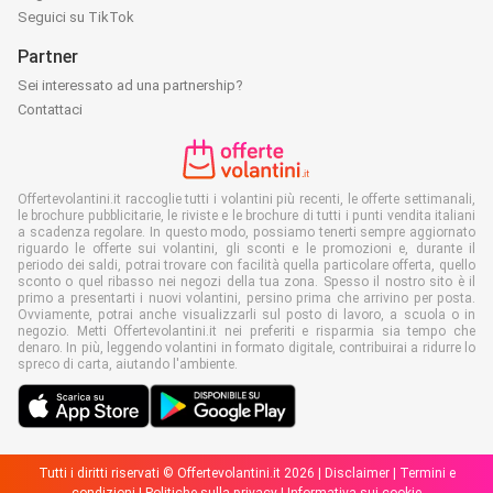
Seguici su TikTok
Partner
Sei interessato ad una partnership?
Contattaci
Offertevolantini.it raccoglie tutti i volantini più recenti, le offerte settimanali,
le brochure pubblicitarie, le riviste e le brochure di tutti i punti vendita italiani
a scadenza regolare. In questo modo, possiamo tenerti sempre aggiornato
riguardo le offerte sui volantini, gli sconti e le promozioni e, durante il
periodo dei saldi, potrai trovare con facilità quella particolare offerta, quello
sconto o quel ribasso nei negozi della tua zona. Spesso il nostro sito è il
primo a presentarti i nuovi volantini, persino prima che arrivino per posta.
Ovviamente, potrai anche visualizzarli sul posto di lavoro, a scuola o in
negozio. Metti Offertevolantini.it nei preferiti e risparmia sia tempo che
denaro. In più, leggendo volantini in formato digitale, contribuirai a ridurre lo
spreco di carta, aiutando l'ambiente.
Tutti i diritti riservati © Offertevolantini.it 2026 |
Disclaimer
|
Termini e