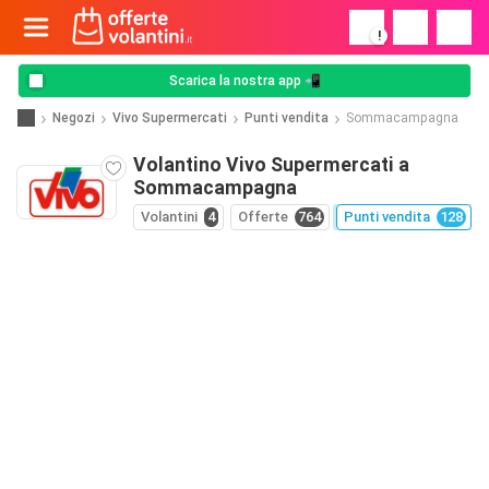
!
Scarica la nostra app 📲
Negozi
Vivo Supermercati
Punti vendita
Sommacampagna
Volantino Vivo Supermercati a
Sommacampagna
Volantini
4
Offerte
764
Punti vendita
128