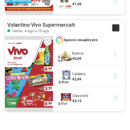
Di tendenza
€1,08
Volantino Vivo Supermercati
Valido: 4 ago a 15 ago
Spesso visualizzato
Bianca
€0,69
Calabria
€2,49
Classiche
€3,19