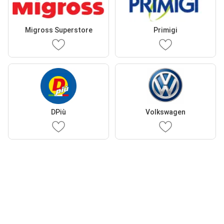
Migross Superstore
Primigi
DPiù
Volkswagen