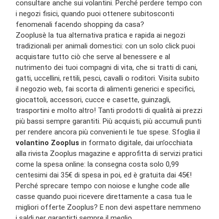
consultare anche sui
volantini
. Perché perdere tempo con
i
negozi
fisici, quando puoi ottenere
subito
sconti
fenomenali facendo shopping da casa?
Zooplus
è la tua alternativa pratica e rapida ai negozi
tradizionali
per
animali domestici
: con un solo click puoi
acquistare tutto ciò che serve al benessere e al
nutrimento dei tuoi compagni di vita, che si tratti di
cani
,
gatti
,
uccellini, rettili,
pesci
, cavalli
o roditori. Visita subito
il
negozio web
,
fai scorta di
alimenti
generici e specifici,
giocattoli,
accessori
,
cucce e casette,
guinzagli,
trasportini
e molto altro!
Tanti
prodotti di qualità
ai
prezzi
più bassi
sempre garantiti.
Più acquisti, più accumuli punti
per rendere ancora più convenienti le tue spese. Sfoglia il
volantino
Zooplus
in formato digitale,
dai un’occhiata
alla rivista
Zooplus
magazine e approfitta di
servizi
pratici
come la
spesa online
:
la consegna
costa solo 0,99
centesimi dai 35€ di spesa in poi, ed
è gratuita dai 45€
!
Perché sprecare tempo con noiose e lunghe code alle
casse quando puoi ricevere direttamente a casa tua le
migliori
offerte
Zooplus
?
E non devi aspettare
nemmeno
i
saldi
per garantirti sempre il meglio.