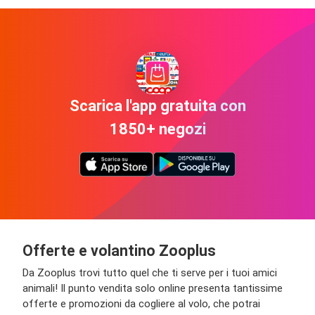
Scarica l'app gratuita con
1850+ negozi
Offerte e volantino
Zooplus
Da
Zooplus
trovi tutto quel che ti serve per i tuoi
amici
animali
!
Il
punto vendita
solo online presenta tantissime
offerte
e
promozioni
da cogliere al volo
,
che potrai