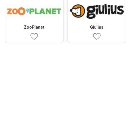
ZooPlanet
Giulius