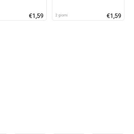
€1,59
€1,59
2 giorni