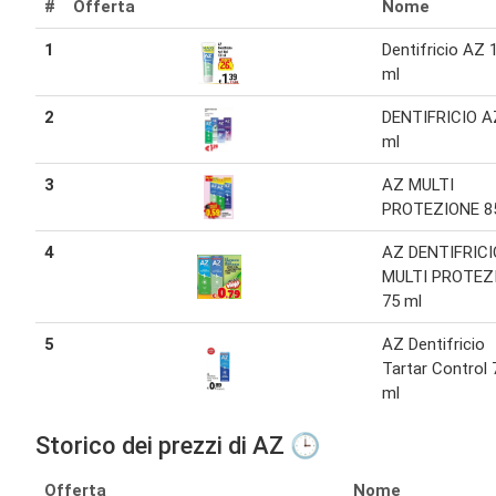
#
Offerta
Nome
1
Dentifricio AZ 
ml
2
DENTIFRICIO A
ml
3
AZ MULTI
PROTEZIONE 8
4
AZ DENTIFRICI
MULTI PROTEZ
75 ml
5
AZ Dentifricio
Tartar Control 
ml
Storico dei prezzi di AZ 🕒
Offerta
Nome