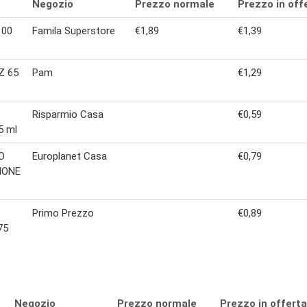
Negozio
Prezzo normale
Prezzo in off
100
Famila Superstore
€1,89
€1,39
Z 65
Pam
€1,29
Risparmio Casa
€0,59
5 ml
O
Europlanet Casa
€0,79
IONE
Primo Prezzo
€0,89
75
Negozio
Prezzo normale
Prezzo in offerta