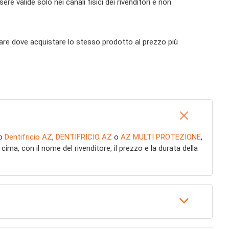
 valide solo nei canali fisici dei rivenditori e non
uare dove acquistare lo stesso prodotto al prezzo più
do
Dentifricio AZ
,
DENTIFRICIO AZ
o
AZ MULTI PROTEZIONE
,
a, con il nome del rivenditore, il prezzo e la durata della