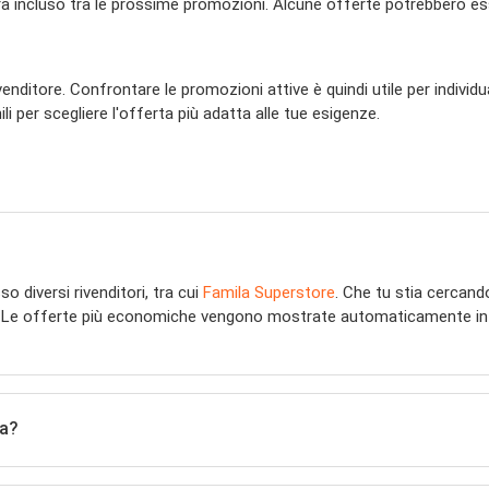
 incluso tra le prossime promozioni. Alcune offerte potrebbero essere
enditore. Confrontare le promozioni attive è quindi utile per individ
 per scegliere l'offerta più adatta alle tue esigenze.
o diversi rivenditori, tra cui
Famila Superstore
. Che tu stia cercan
. Le offerte più economiche vengono mostrate automaticamente in cim
na?