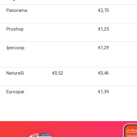
Panorama
€2,70
Proshop
€1,25
Ipercoop
€1,29
NaturaSì
€0,52
€0,46
Eurospar
€1,39