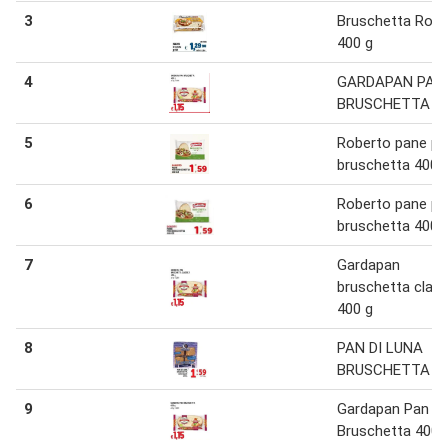
3
Bruschetta Robe
400 g
4
GARDAPAN PAN
BRUSCHETTA
5
Roberto pane pe
bruschetta 400 
6
Roberto pane pe
bruschetta 400 
7
Gardapan
bruschetta class
400 g
8
PAN DI LUNA
BRUSCHETTA 32
9
Gardapan Pan
Bruschetta 400 