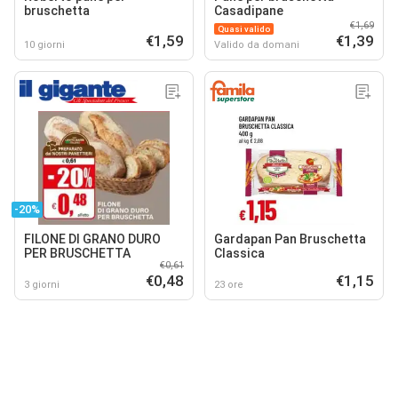
bruschetta
Casadipane
€1,69
Quasi valido
€1,59
€1,39
10 giorni
Valido da domani
-20%
FILONE DI GRANO DURO
Gardapan Pan Bruschetta
PER BRUSCHETTA
Classica
€0,61
€0,48
€1,15
3 giorni
23 ore