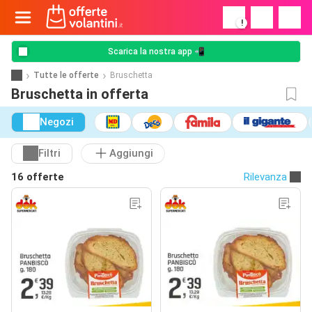
!
Scarica la nostra app 📲
Tutte le offerte
Bruschetta
Bruschetta in offerta
Negozi
Filtri
Aggiungi
16 offerte
Rilevanza