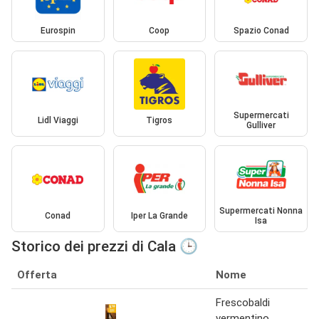
Eurospin
Coop
Spazio Conad
Supermercati
Lidl Viaggi
Tigros
Gulliver
Supermercati Nonna
Conad
Iper La Grande
Isa
Storico dei prezzi di Cala 🕒
Offerta
Nome
Frescobaldi
vermentino