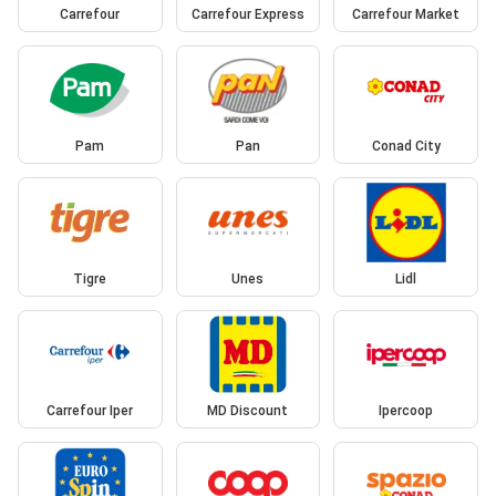
Carrefour
Carrefour Express
Carrefour Market
Pam
Pan
Conad City
Tigre
Unes
Lidl
Carrefour Iper
MD Discount
Ipercoop