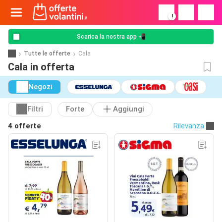
!
Scarica la nostra app 📲
Tutte le offerte
Cala
Cala in offerta
Negozi
Filtri
Forte
Aggiungi
4 offerte
Rilevanza