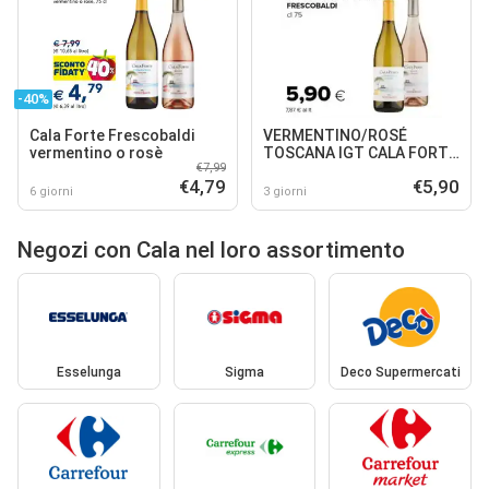
-40%
Cala Forte Frescobaldi
VERMENTINO/ROSÉ
vermentino o rosè
TOSCANA IGT CALA FORTE
€7,99
FRESCOBALDI
€4,79
€5,90
6 giorni
3 giorni
Negozi con Cala nel loro assortimento
Esselunga
Sigma
Deco Supermercati