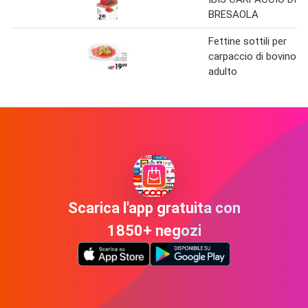
BRESAOLA
Fettine sottili per
carpaccio di bovino
adulto
Scarica l'app gratuita con
1850+ negozi