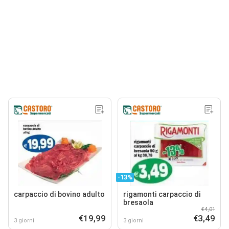
-13%
carpaccio di bovino adulto
rigamonti carpaccio di
bresaola
€4,01
€19,99
€3,49
3 giorni
3 giorni