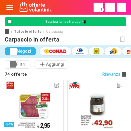
!
Scarica la nostra app 📲
Tutte le offerte
Carpaccio
Carpaccio in offerta
Negozi
Filtri
Aggiungi
74 offerte
Rilevanza
-34%