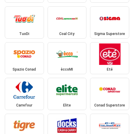
TuoDi
Coal City
Sigma Superstore
Spazio Conad
èccoMI
Eté
Carrefour
Elite
Conad Superstore