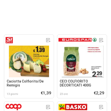
Caciotta Colfiorito/De
CECI COLFIORITO
Remigis
DÉCORTICATI 400G
€1,39
€2,29
13 giorni
23 ore