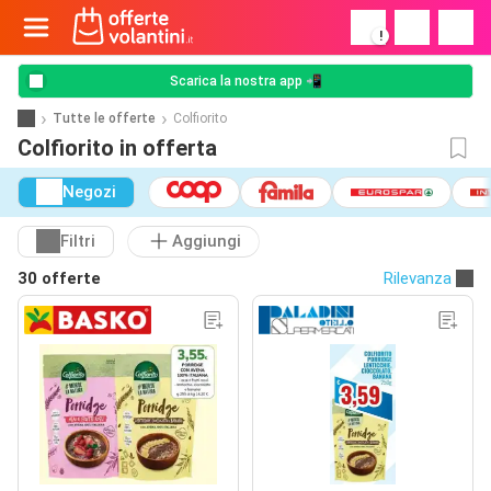
!
Scarica la nostra app 📲
Tutte le offerte
Colfiorito
Colfiorito in offerta
Negozi
Filtri
Aggiungi
30 offerte
Rilevanza