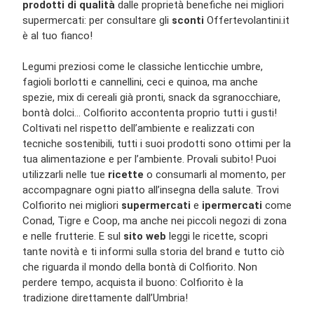
prodotti di qualità
dalle proprietà benefiche nei migliori
supermercati: per consultare gli
sconti
Offertevolantini.it
è al tuo fianco!
Legumi preziosi come le classiche lenticchie umbre,
fagioli borlotti e cannellini, ceci e quinoa, ma anche
spezie, mix di cereali già pronti, snack da sgranocchiare,
bontà dolci… Colfiorito accontenta proprio tutti i gusti!
Coltivati nel rispetto dell’ambiente e realizzati con
tecniche sostenibili, tutti i suoi prodotti sono ottimi per la
tua alimentazione e per l’ambiente. Provali subito! Puoi
utilizzarli nelle tue
ricette
o consumarli al momento, per
accompagnare ogni piatto all’insegna della salute. Trovi
Colfiorito nei migliori
supermercati
e
ipermercati
come
Conad, Tigre e Coop, ma anche nei piccoli negozi di zona
e nelle frutterie. E sul
sito web
leggi le ricette, scopri
tante novità e ti informi sulla storia del brand e tutto ciò
che riguarda il mondo della bontà di Colfiorito. Non
perdere tempo, acquista il buono: Colfiorito è la
tradizione direttamente dall’Umbria!