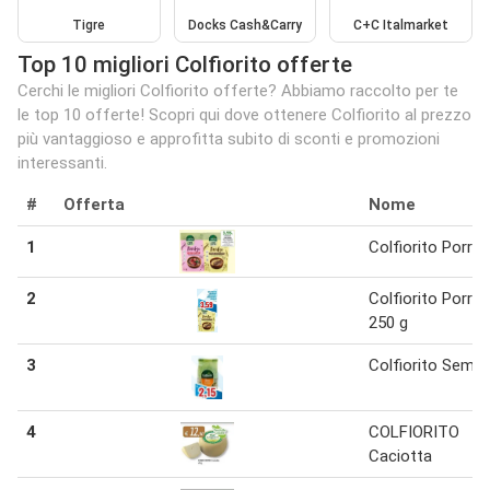
Tigre
Docks Cash&Carry
C+C Italmarket
Top 10 migliori Colfiorito offerte
Cerchi le migliori Colfiorito offerte? Abbiamo raccolto per te
le top 10 offerte! Scopri qui dove ottenere Colfiorito al prezzo
più vantaggioso e approfitta subito di sconti e promozioni
interessanti.
#
Offerta
Nome
1
Colfiorito Porrid
2
Colfiorito Porrid
250 g
3
Colfiorito Semi
4
COLFIORITO
Caciotta