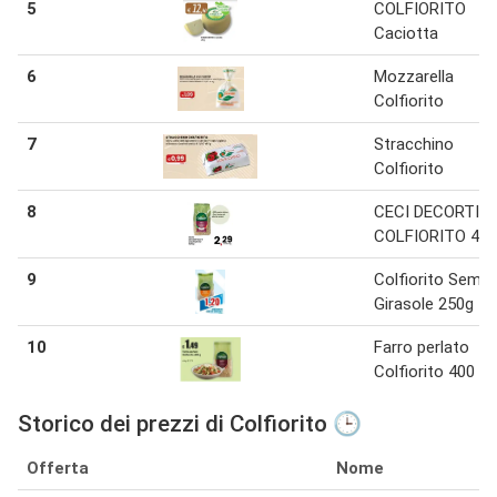
5
COLFIORITO
Caciotta
6
Mozzarella
Colfiorito
7
Stracchino
Colfiorito
8
CECI DECORTIC
COLFIORITO 400
9
Colfiorito Semi d
Girasole 250g
10
Farro perlato
Colfiorito 400 g
Storico dei prezzi di Colfiorito 🕒
Offerta
Nome