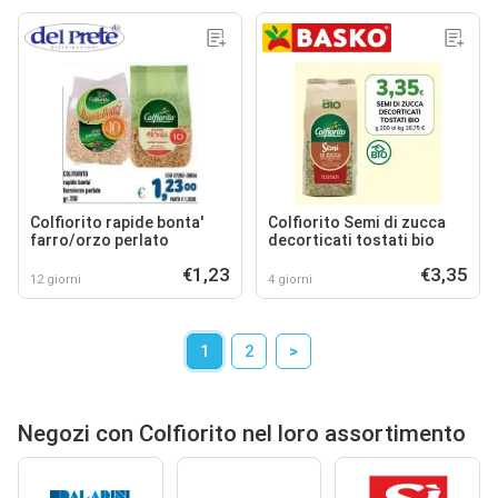
Colfiorito rapide bonta'
Colfiorito Semi di zucca
farro/orzo perlato
decorticati tostati bio
€1,23
€3,35
12 giorni
4 giorni
1
2
>
Negozi con Colfiorito nel loro assortimento