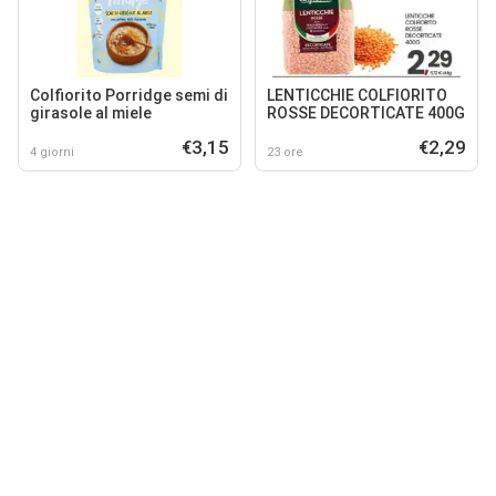
Colfiorito Porridge semi di
LENTICCHIE COLFIORITO
girasole al miele
ROSSE DECORTICATE 400G
€3,15
€2,29
4 giorni
23 ore