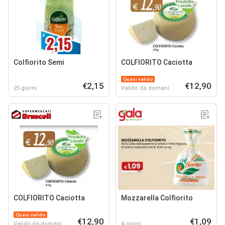
Colfiorito Semi
COLFIORITO Caciotta
Quasi valido
€2,15
€12,90
25 giorni
Valido da domani
COLFIORITO Caciotta
Mozzarella Colfiorito
Quasi valido
€12,90
€1,09
Valido da domani
4 giorni