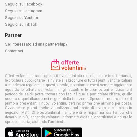
Seguici su Facebook
Seguici su Instagram
Seguici su Youtube
Seguici su TikTok
Partner
Sei interessato ad una partnership?
Contattaci
Offertevolantini.it raccoglie tutti i volantini più recenti, le offerte settimanali,
le brochure pubblicitarie, le riviste e le brochure di tutti i punti vendita italiani
a scadenza regolare. In questo modo, possiamo tenerti sempre aggiornato
riguardo le offerte sui volantini, gli sconti e le promozioni e, durante il
periodo dei saldi, potrai trovare con facilità quella particolare offerta, quello
sconto o quel ribasso nei negozi della tua zona. Spesso il nostro sito è il
primo a presentarti i nuovi volantini, persino prima che arrivino per posta.
Ovviamente, potrai anche visualizzarli sul posto di lavoro, a scuola o in
negozio. Metti Offertevolantini.it nei preferiti e risparmia sia tempo che
denaro. In più, leggendo volantini in formato digitale, contribuirai a ridurre lo
spreco di carta, aiutando l'ambiente.