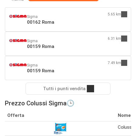
5.65 km
Sigma
00162 Roma
6.31 km
Sigma
00159 Roma
7.49 km
Sigma
00159 Roma
Tutti i punti vendita
Prezzo Colussi Sigma🕒
Offerta
Nome
Colussi 