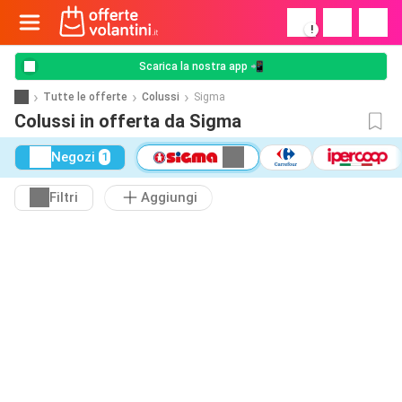
!
Scarica la nostra app 📲
Tutte le offerte
Colussi
Sigma
Colussi in offerta da Sigma
Negozi
1
Filtri
Aggiungi