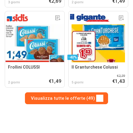
€2,69
€1,49
3 giorni
2 giorni
-40%
Frollini COLUSSI
Il Granturchese Colussi
€2,39
€1,49
€1,43
2 giorni
5 giorni
Visualizza tutte le offerte (49)