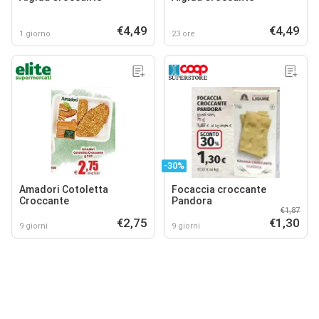
€4,49
€4,49
1 giorno
23 ore
-30%
Amadori Cotoletta
Focaccia croccante
Croccante
Pandora
€1,87
€2,75
€1,30
9 giorni
9 giorni