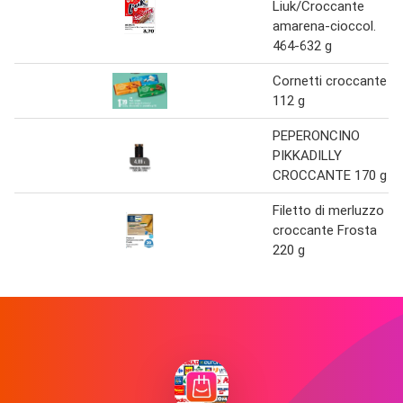
Liuk/Croccante
amarena-cioccol.
464-632 g
Cornetti croccante
112 g
PEPERONCINO
PIKKADILLY
CROCCANTE 170 g
Filetto di merluzzo
croccante Frosta
220 g