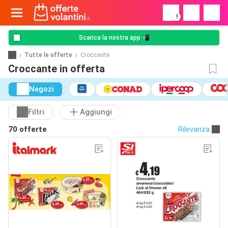
!
Scarica la nostra app 📲
Tutte le offerte
Croccante
Croccante in offerta
Negozi
Filtri
Aggiungi
70 offerte
Rilevanza