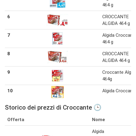
464 g
6
CROCCANTE
ALGIDA 464 g
7
Algida Croccant
464 g
8
CROCCANTE
ALGIDA 464 g
9
Croccante Algid
464g
10
Algida Croccant
Storico dei prezzi di Croccante 🕒
Offerta
Nome
Algida