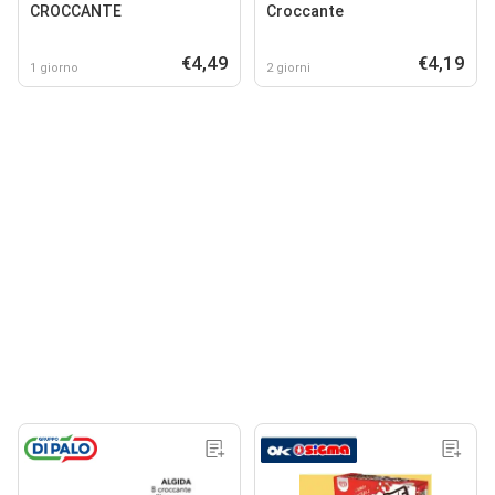
CROCCANTE
Croccante
€4,49
€4,19
1 giorno
2 giorni