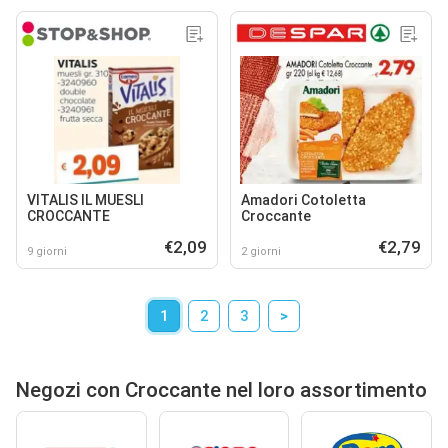
VITALIS IL MUESLI
Amadori Cotoletta
CROCCANTE
Croccante
€2,09
€2,79
9 giorni
2 giorni
1
2
3
>
Negozi con Croccante nel loro assortimento