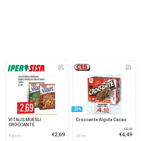
-25%
VITALIS MUESLI
Croccante Algida Cacao
CROCCANTE
€5,99
€2,69
€4,49
9 giorni
23 ore