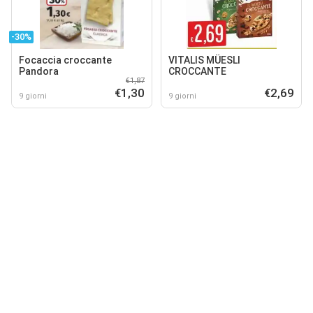
-30%
Focaccia croccante
VITALIS MÜESLI
Pandora
CROCCANTE
€1,87
€1,30
€2,69
9 giorni
9 giorni