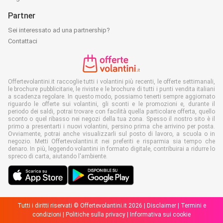
Partner
Sei interessato ad una partnership?
Contattaci
Offertevolantini.it raccoglie tutti i volantini più recenti, le offerte settimanali,
le brochure pubblicitarie, le riviste e le brochure di tutti i punti vendita italiani
a scadenza regolare. In questo modo, possiamo tenerti sempre aggiornato
riguardo le offerte sui volantini, gli sconti e le promozioni e, durante il
periodo dei saldi, potrai trovare con facilità quella particolare offerta, quello
sconto o quel ribasso nei negozi della tua zona. Spesso il nostro sito è il
primo a presentarti i nuovi volantini, persino prima che arrivino per posta.
Ovviamente, potrai anche visualizzarli sul posto di lavoro, a scuola o in
negozio. Metti Offertevolantini.it nei preferiti e risparmia sia tempo che
denaro. In più, leggendo volantini in formato digitale, contribuirai a ridurre lo
spreco di carta, aiutando l'ambiente.
Tutti i diritti riservati © Offertevolantini.it 2026 |
Disclaimer
|
Termini e
condizioni
|
Politiche sulla privacy
|
Informativa sui cookie