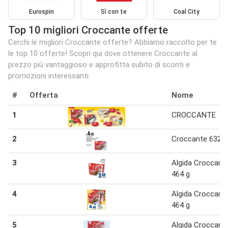
Eurospin
Sì con te
Coal City
Top 10 migliori Croccante offerte
Cerchi le migliori Croccante offerte? Abbiamo raccolto per te
le top 10 offerte! Scopri qui dove ottenere Croccante al
prezzo più vantaggioso e approfitta subito di sconti e
promozioni interessanti.
#
Offerta
Nome
1
CROCCANTE
2
Croccante 632 g
3
Algida Croccant
464 g
4
Algida Croccant
464 g
5
Algida Croccant