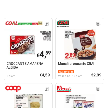
CROCCANTE AMARENA
Muesli croccante CRAI
ALGIDA
Quasi valido
€4,59
€2,89
2 giorni
Valido per 10 giorni