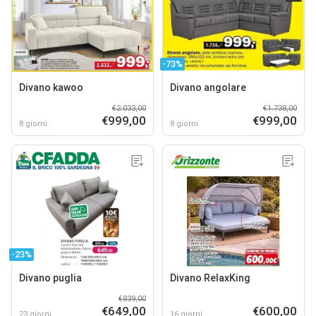
-73%
Divano kawoo
Divano angolare
€2.033,00
€1.738,00
€999,00
€999,00
8 giorni
8 giorni
-23%
Divano puglia
Divano RelaxKing
€839,00
€649,00
€600,00
23 giorni
16 giorni