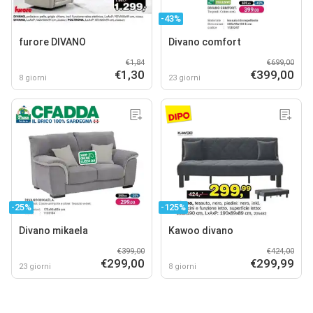
-43%
furore DIVANO
Divano comfort
€1,84
€699,00
€1,30
€399,00
8 giorni
23 giorni
-25%
-125%
Divano mikaela
Kawoo divano
€399,00
€424,00
€299,00
€299,99
23 giorni
8 giorni