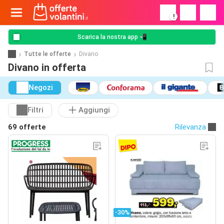
!
Scarica la nostra app 📲
Tutte le offerte
Divano
Divano in offerta
Negozi
Filtri
Aggiungi
69 offerte
Rilevanza
-30%