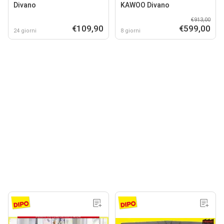
Divano
KAWOO Divano
€913,00
€109,90
€599,00
24 giorni
8 giorni