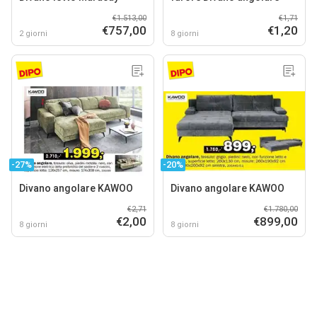
€1.513,00
€1,71
€757,00
€1,20
2 giorni
8 giorni
-27%
-20%
Divano angolare KAWOO
Divano angolare KAWOO
€2,71
€1.780,00
€2,00
€899,00
8 giorni
8 giorni