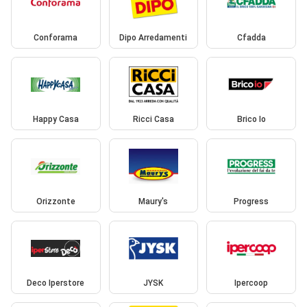
Conforama
Dipo Arredamenti
Cfadda
Happy Casa
Ricci Casa
Brico Io
Orizzonte
Maury's
Progress
Deco Iperstore
JYSK
Ipercoop