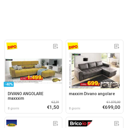
-40%
DIVANO ANGOLARE
maxxim Divano angolare
maxxxim
€2,31
€1.070,00
€1,50
€699,00
8 giorni
8 giorni