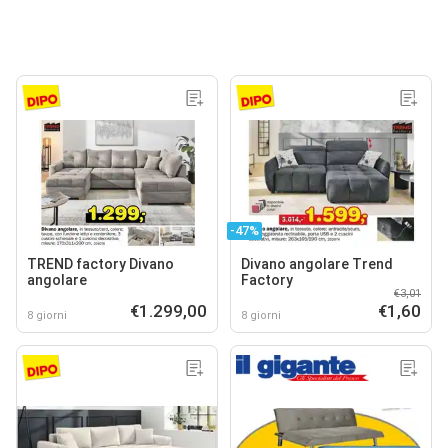
-47%
TREND factory Divano
Divano angolare Trend
angolare
Factory
€3,01
€1.299,00
€1,60
8 giorni
8 giorni