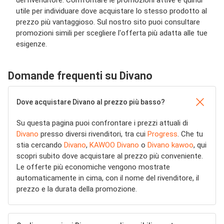
del rivenditore. Confrontare le promozioni attive è quindi
utile per individuare dove acquistare lo stesso prodotto al
prezzo più vantaggioso. Sul nostro sito puoi consultare
promozioni simili per scegliere l'offerta più adatta alle tue
esigenze.
Domande frequenti su Divano
Dove acquistare Divano al prezzo più basso?
Su questa pagina puoi confrontare i prezzi attuali di
Divano
presso diversi rivenditori, tra cui
Progress
. Che tu
stia cercando
Divano
,
KAWOO Divano
o
Divano kawoo
, qui
scopri subito dove acquistare al prezzo più conveniente.
Le offerte più economiche vengono mostrate
automaticamente in cima, con il nome del rivenditore, il
prezzo e la durata della promozione.