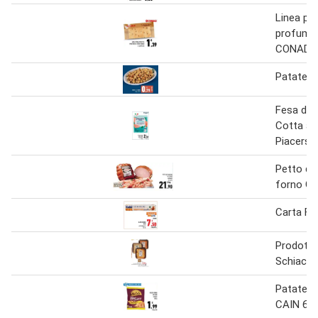
Linea pi
profumo 
CONAD
Patate a
Fesa di 
Cotta al
Piacersi
Petto di 
forno G
Carta Fo
Prodotto
Schiacci
Patate 
CAIN 650