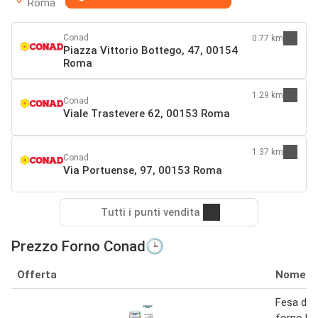
Roma
Conad
0.77 km
Piazza Vittorio Bottego, 47, 00154
Roma
1.29 km
Conad
Viale Trastevere 62, 00153 Roma
1.37 km
Conad
Via Portuense, 97, 00153 Roma
Tutti i punti vendita
Prezzo Forno Conad🕒
Offerta
Nome
Fesa di t