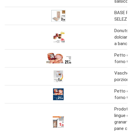
salsiccia
BASE PI
SELEZIO
Donuts m
dolciari
a banco 
Petto di 
forno G
Vaschett
porzion
Petto di 
forno G
Prodotto
lingue cr
granart l
pane clas