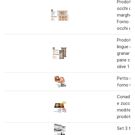
Prodotto
occhi di 
margheri
Forno un
occhi di 
Prodotto
lingue cr
granart l
pane clas
olive 150
Petto di 
forno G
Conad f
e zucchi
mediterr
prodotto
Set 3 teg