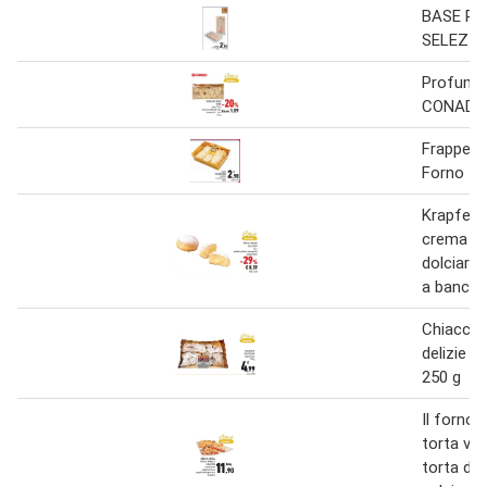
BASE PI
SELEZIO
Profumo 
CONAD 1
Frappe S
Forno
Krapfen 
crema p
dolciari
a banco 
Chiacchie
delizie r
250 g
Il forno 
torta va
torta di fr