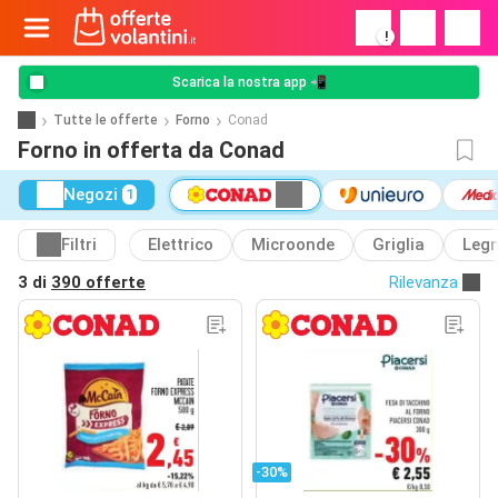
!
Scarica la nostra app 📲
Tutte le offerte
Forno
Conad
Forno in offerta da Conad
Negozi
1
Filtri
Elettrico
Microonde
Griglia
Leg
3 di
390 offerte
Rilevanza
-30%