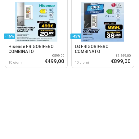
-16%
-43%
Hisense FRIGORIFERO
LG FRIGORIFERO
COMBINATO
COMBINATO
€599,00
€1.569,00
€499,00
€899,00
10 giorni
10 giorni