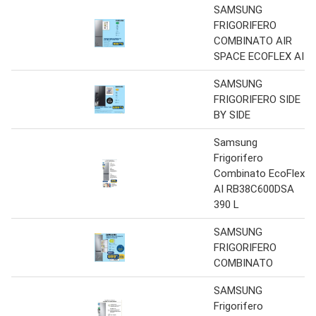
SAMSUNG
FRIGORIFERO
COMBINATO AIR
SPACE ECOFLEX AI
SAMSUNG
FRIGORIFERO SIDE
BY SIDE
Samsung
Frigorifero
Combinato EcoFlex
AI RB38C600DSA
390 L
SAMSUNG
FRIGORIFERO
COMBINATO
SAMSUNG
Frigorifero