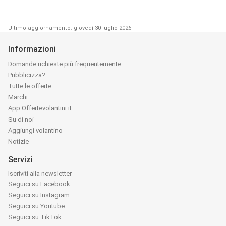
Ultimo aggiornamento: giovedì 30 luglio 2026
Informazioni
Domande richieste più frequentemente
Pubblicizza?
Tutte le offerte
Marchi
App Offertevolantini.it
Su di noi
Aggiungi volantino
Notizie
Servizi
Iscriviti alla newsletter
Seguici su Facebook
Seguici su Instagram
Seguici su Youtube
Seguici su TikTok