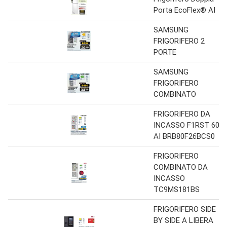
Porta EcoFlex® AI
SAMSUNG
FRIGORIFERO 2
PORTE
SAMSUNG
FRIGORIFERO
COMBINATO
FRIGORIFERO DA
INCASSO F1RST 60
AI BRB80F26BCS0
FRIGORIFERO
COMBINATO DA
INCASSO
TC9MS181BS
FRIGORIFERO SIDE
BY SIDE A LIBERA