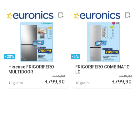
-20%
-5%
Hisense FRIGORIFERO
FRIGORIFERO COMBINATO
MULTIDOOR
LG
€999,90
€849,90
€799,90
€799,90
10 giorni
10 giorni