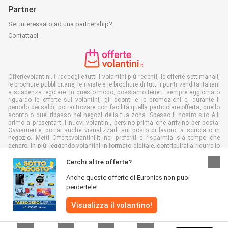
Partner
Sei interessato ad una partnership?
Contattaci
Offertevolantini.it raccoglie tutti i volantini più recenti, le offerte settimanali,
le brochure pubblicitarie, le riviste e le brochure di tutti i punti vendita italiani
a scadenza regolare. In questo modo, possiamo tenerti sempre aggiornato
riguardo le offerte sui volantini, gli sconti e le promozioni e, durante il
periodo dei saldi, potrai trovare con facilità quella particolare offerta, quello
sconto o quel ribasso nei negozi della tua zona. Spesso il nostro sito è il
primo a presentarti i nuovi volantini, persino prima che arrivino per posta.
Ovviamente, potrai anche visualizzarli sul posto di lavoro, a scuola o in
negozio. Metti Offertevolantini.it nei preferiti e risparmia sia tempo che
denaro. In più, leggendo volantini in formato digitale, contribuirai a ridurre lo
spreco di carta, aiutando l'ambiente.
Cerchi altre offerte?
Anche queste offerte di Euronics non puoi
perdertele!
Tutti i diritti riservati © Offertevolantini.it 2026 |
Disclaimer
|
Termini e
Visualizza il volantino!
condizioni
|
Politiche sulla privacy
|
Informativa sui cookie