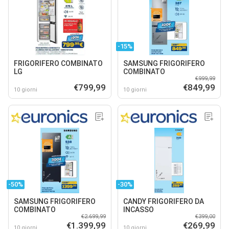
-15%
FRIGORIFERO COMBINATO
SAMSUNG FRIGORIFERO
LG
COMBINATO
€999,99
€799,99
€849,99
10 giorni
10 giorni
-50%
-30%
SAMSUNG FRIGORIFERO
CANDY FRIGORIFERO DA
COMBINATO
INCASSO
€2.699,99
€399,00
€1.399,99
€269,99
10 giorni
10 giorni