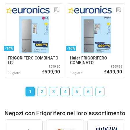
-14%
-16%
FRIGORIFERO COMBINATO
Haier FRIGORIFERO
LG
COMBINATO
€699,90
€599,99
€599,90
€499,90
10 giorni
10 giorni
1
2
3
4
5
6
>
Negozi con Frigorifero nel loro assortimento