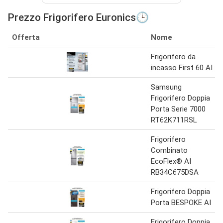
Prezzo Frigorifero Euronics🕒
Offerta
Nome
Frigorifero da
incasso First 60 AI
Samsung
Frigorifero Doppia
Porta Serie 7000
RT62K711RSL
Frigorifero
Combinato
EcoFlex® AI
RB34C675DSA
Frigorifero Doppia
Porta BESPOKE AI
Frigorifero Doppia