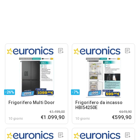
-26%
-7%
Frigorifero Multi Door
Frigorifero da incasso
HBI54250E
€1.499,00
€649,90
€1.099,90
€599,90
10 giorni
10 giorni