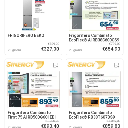
FRIGORIFERO BEKO
Frigorifero Combinato
EcoFlex® AI RB38C600CS9
€399,00
€799,00
€327,00
€654,90
23 giorni
23 giorni
Frigorifero Combinato
Frigorifero Combinato
First 75 AI RB50DG601EBI
EcoFlex® RB38T607BS9
€1.090,00
€1.049,00
€893,40
€859,80
23 giorni
23 giorni