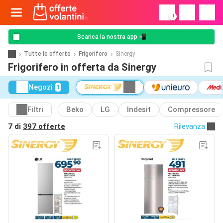
!
Scarica la nostra app 📲
Tutte le offerte
Frigorifero
Sinergy
Frigorifero in offerta da Sinergy
Negozi
1
Filtri
Beko
LG
Indesit
Compressore
7 di
397 offerte
Rilevanza