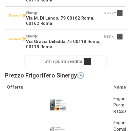
Sinergy
5.25 km
Via M. Di Lando, 79 00162 Roma,
00162 Roma
Sinergy
9.83 km
Via Grazia Deledda,75 00118 Roma,
00118 Roma
Tutti i punti vendita
Prezzo Frigorifero Sinergy🕒
Offerta
Nome
Frigorife
Porta Se
RT53DG
Frigorife
Combina