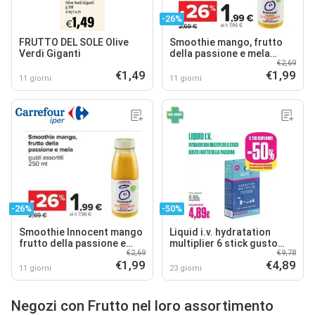
-26%
FRUTTO DEL SOLE Olive
Smoothie mango, frutto
Verdi Giganti
della passione e mela
€2,69
Innocent
€1,49
€1,99
11 giorni
11 giorni
-26%
-50%
Smoothie Innocent mango
Liquid i.v. hydratation
frutto della passione e
multiplier 6 stick gusto
€2,69
€9,78
mela
frutto della passione
€1,99
€4,89
11 giorni
23 giorni
Negozi con Frutto nel loro assortimento