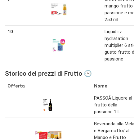
mango frutto de
passione e mela
250 ml
10
Liquid i.v.
hydratation
multiplier 6 stick
gusto frutto del
passione
Storico dei prezzi di Frutto 🕒
Offerta
Nome
PASSOÃ Liquore al
frutto della
passione 1 L
Beveranda alla Mela
e Bergamotto/ al
Mango e Frutto