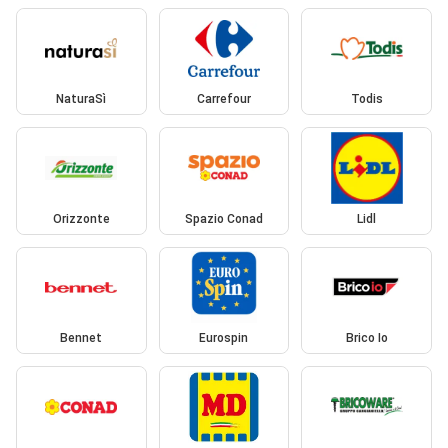
NaturaSì
Carrefour
Todis
Orizzonte
Spazio Conad
Lidl
Bennet
Eurospin
Brico Io