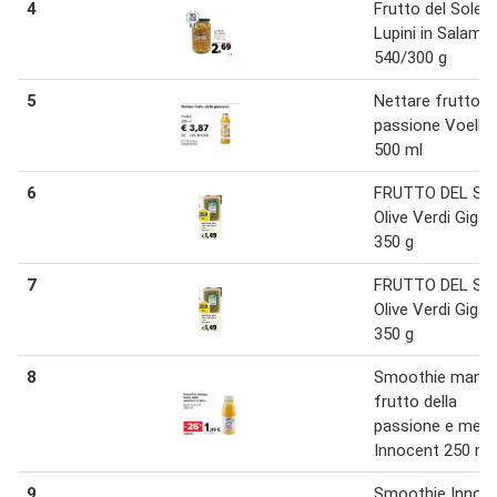
4
Frutto del Sole
Lupini in Salamo
540/300 g
5
Nettare frutto de
passione Voelke
500 ml
6
FRUTTO DEL SO
Olive Verdi Gigan
350 g
7
FRUTTO DEL SO
Olive Verdi Gigan
350 g
8
Smoothie mango
frutto della
passione e mela
Innocent 250 ml
9
Smoothie Innoc