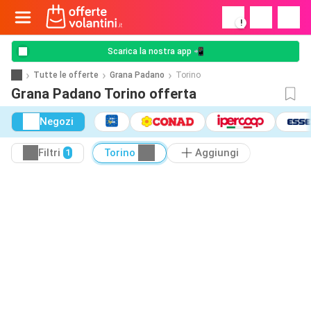
!
Scarica la nostra app 📲
Tutte le offerte
Grana Padano
Torino
Grana Padano Torino offerta
Negozi
Filtri
Torino
Aggiungi
1