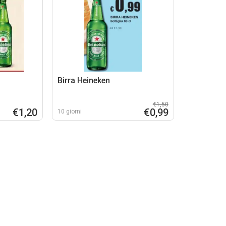
Birra Heineken
€1,50
€1,20
€0,99
10 giorni