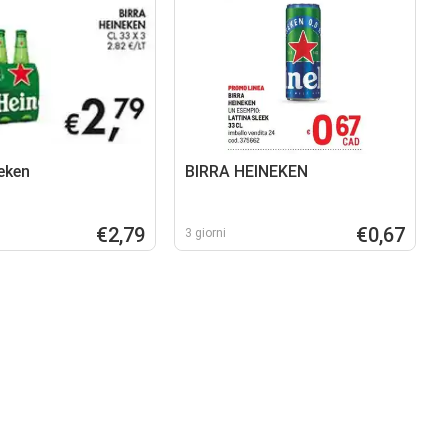
neken
BIRRA HEINEKEN
€2,79
€0,67
3 giorni