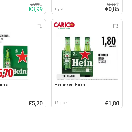
€7,99
€0,99
€3,99
€0,85
3 giorni
irra
Heineken Birra
€5,70
€1,80
17 giorni