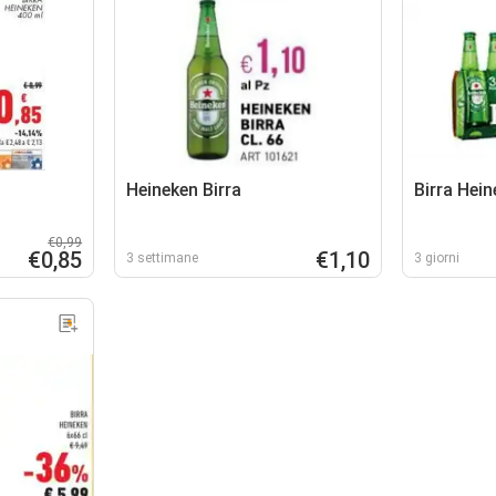
Heineken Birra
Birra Hei
€0,99
€0,85
€1,10
3 settimane
3 giorni