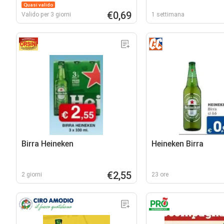
Quasi valido
€0,69
Valido per 3 giorni
1 settimana
Birra Heineken
Heineken Birra
€2,55
2 giorni
23 ore