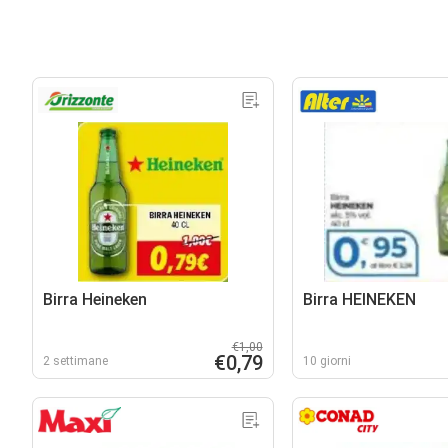
Birra Heineken
Birra HEINEKEN
€1,00
€0,79
2 settimane
10 giorni