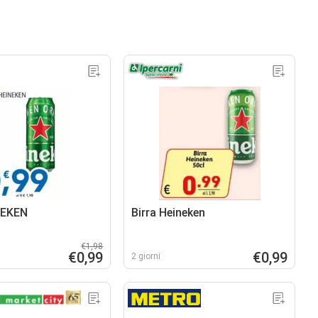
NEKEN
Birra Heineken
€1,98
€0,99
€0,99
2 giorni