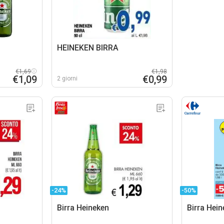
HEINEKEN BIRRA
€1,69
€1,98
€1,09
€0,99
2 giorni
-24%
-50%
Birra Heineken
Birra Hei