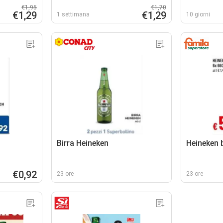
€1,95
€1,70
€1,29
€1,29
1 settimana
10 giorni
Birra Heineken
Heineken b
€0,92
23 ore
23 ore