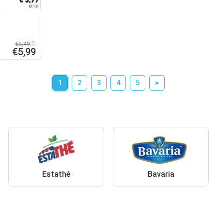
€9,49
€5,99
1
2
3
4
5
>
Estathé
Bavaria