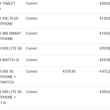
R TABLET
Comet
€269,
0
 X5C PLUS
Comet
€129,
TPHONE
 400 SMART
Comet
€169,
TPHONE
 600 LITE 5G
Comet
€39,9
 WATCH 2I
Comet
€69,9
 600 5G
Comet
€579,90
€475,
TPHONE +
TWATCH
 600 LITE 5G
Comet
€399,
TPHONE +
 2i