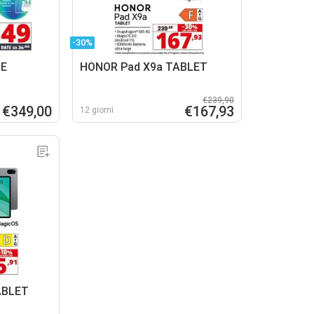
-30%
TE
HONOR Pad X9a TABLET
€239,90
€349,00
€167,93
12 giorni
ABLET