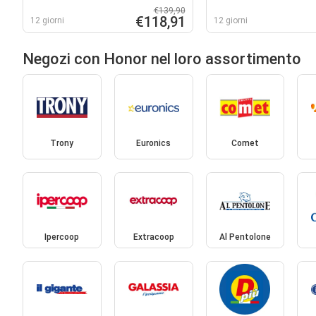
€139,90
€118,91
12 giorni
12 giorni
Negozi con Honor nel loro assortimento
Trony
Euronics
Comet
Ipercoop
Extracoop
Al Pentolone