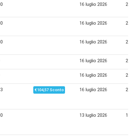
00
16 luglio 2026
29 lug
00
16 luglio 2026
29 lug
00
16 luglio 2026
29 lug
0
16 luglio 2026
29 lug
0
16 luglio 2026
29 lug
33
16 luglio 2026
29 lug
€104,57 Sconto
00
13 luglio 2026
15 lug