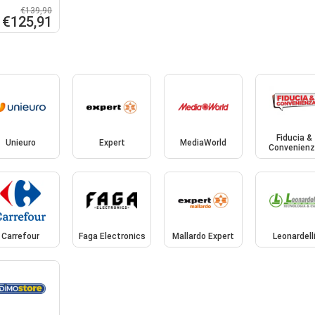
€139,90
€125,91
Fiducia &
Unieuro
Expert
MediaWorld
Convenien
Carrefour
Faga Electronics
Mallardo Expert
Leonardell