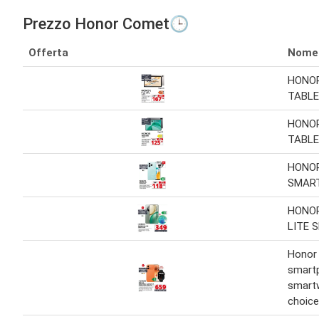
Prezzo Honor Comet🕒
Offerta
Nome
HONOR
TABL
HONOR
TABL
HONOR
SMAR
HONO
LITE 
Honor
smart
smart
choice