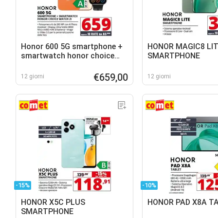
Honor 600 5G smartphone +
HONOR MAGIC8 LI
smartwatch honor choice
SMARTPHONE
watch 2I
€659,00
12 giorni
12 giorni
-15%
-10%
HONOR X5C PLUS
HONOR PAD X8A T
SMARTPHONE