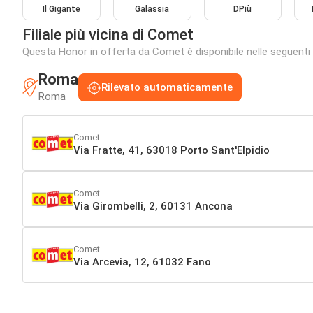
Il Gigante
Galassia
DPiù
Filiale più vicina di Comet
Questa Honor in offerta da Comet è disponibile nelle seguenti fi
Roma
Rilevato automaticamente
Roma
Comet
Via Fratte, 41, 63018 Porto Sant'Elpidio
Comet
Via Girombelli, 2, 60131 Ancona
Comet
Via Arcevia, 12, 61032 Fano