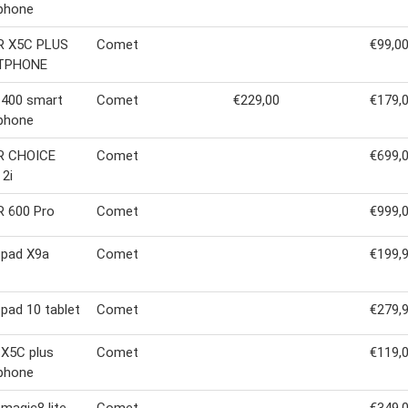
phone
 X5C PLUS
Comet
€99,0
TPHONE
 400 smart
Comet
€229,00
€179,
phone
 CHOICE
Comet
€699,
2i
 600 Pro
Comet
€999,
 pad X9a
Comet
€199,
pad 10 tablet
Comet
€279,
 X5C plus
Comet
€119,
phone