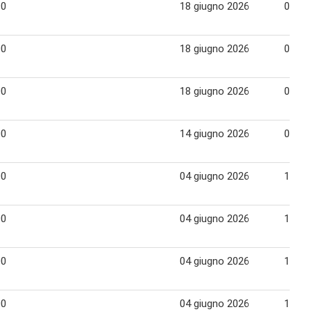
90
18 giugno 2026
02 lug
00
18 giugno 2026
02 lug
00
18 giugno 2026
02 lug
00
14 giugno 2026
02 lug
00
04 giugno 2026
17 gi
00
04 giugno 2026
17 gi
00
04 giugno 2026
17 gi
00
04 giugno 2026
17 gi