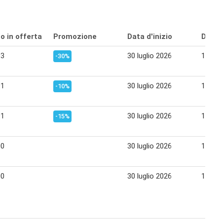
o in offerta
Promozione
Data d'inizio
Data 
93
30 luglio 2026
19 ag
-30%
91
30 luglio 2026
19 ag
-10%
91
30 luglio 2026
19 ag
-15%
00
30 luglio 2026
19 ag
00
30 luglio 2026
19 ag