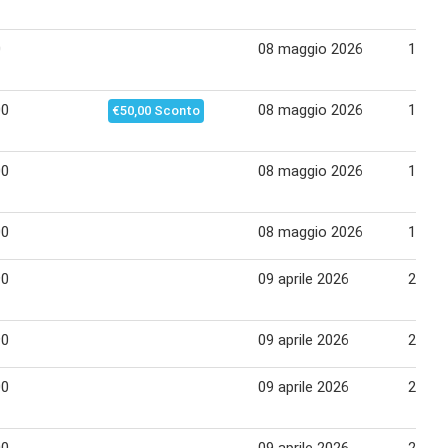
0
08 maggio 2026
17 ma
00
08 maggio 2026
17 ma
€50,00 Sconto
00
08 maggio 2026
17 ma
00
08 maggio 2026
17 ma
90
09 aprile 2026
22 apr
90
09 aprile 2026
22 apr
00
09 aprile 2026
22 apr