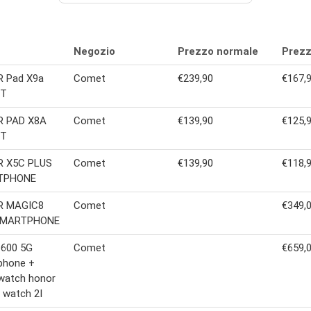
Negozio
Prezzo normale
Prezz
 Pad X9a
Comet
€239,90
€167,
ET
 PAD X8A
Comet
€139,90
€125,
ET
 X5C PLUS
Comet
€139,90
€118,
TPHONE
R MAGIC8
Comet
€349,
SMARTPHONE
 600 5G
Comet
€659,
phone +
watch honor
 watch 2I