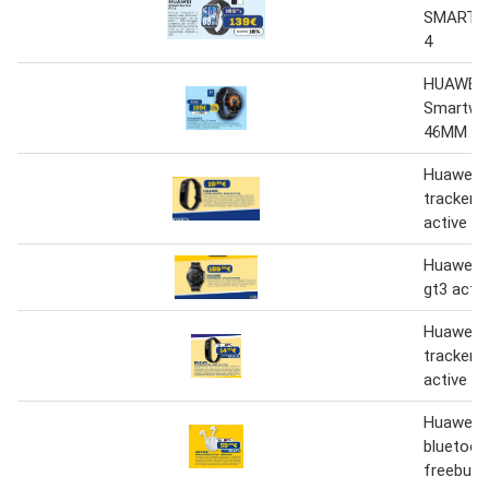
SMARTW
4
HUAWEI
Smartwa
46MM
Huawei f
tracker-
active
Huawei 
gt3 acti
Huawei f
tracker -
active
Huawei a
bluetoot
freebuds