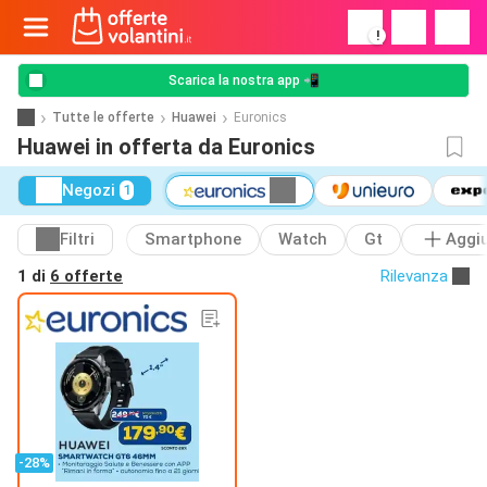
!
Scarica la nostra app 📲
Tutte le offerte
Huawei
Euronics
Huawei in offerta da Euronics
Negozi
1
Filtri
Smartphone
Watch
Gt
Aggi
1 di
6 offerte
Rilevanza
-28%