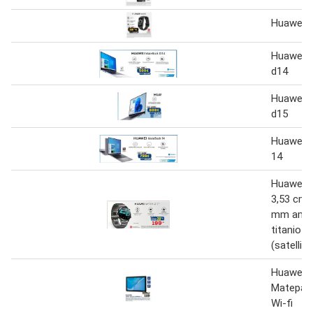
Huawei b
Huawei 
d14
Huawei 
d15
Huawei 
14
Huawei w
3,53 cm (
mm amole
titanio g
(satellita
Huawei T
Matepad
Wi-fi