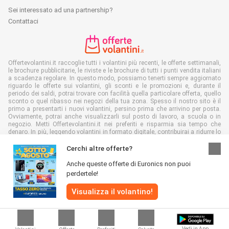
Sei interessato ad una partnership?
Contattaci
Offertevolantini.it raccoglie tutti i volantini più recenti, le offerte settimanali,
le brochure pubblicitarie, le riviste e le brochure di tutti i punti vendita italiani
a scadenza regolare. In questo modo, possiamo tenerti sempre aggiornato
riguardo le offerte sui volantini, gli sconti e le promozioni e, durante il
periodo dei saldi, potrai trovare con facilità quella particolare offerta, quello
sconto o quel ribasso nei negozi della tua zona. Spesso il nostro sito è il
primo a presentarti i nuovi volantini, persino prima che arrivino per posta.
Ovviamente, potrai anche visualizzarli sul posto di lavoro, a scuola o in
negozio. Metti Offertevolantini.it nei preferiti e risparmia sia tempo che
denaro. In più, leggendo volantini in formato digitale, contribuirai a ridurre lo
spreco di carta, aiutando l'ambiente.
Cerchi altre offerte?
Anche queste offerte di Euronics non puoi
perdertele!
Tutti i diritti riservati © Offertevolantini.it 2026 |
Disclaimer
|
Termini e
Visualizza il volantino!
condizioni
|
Politiche sulla privacy
|
Informativa sui cookie
Vedi in App