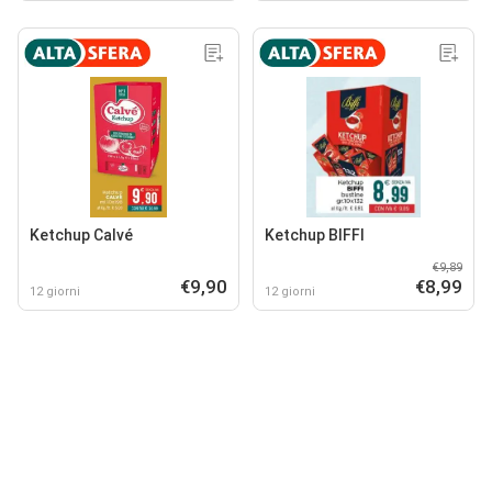
Ketchup Calvé
Ketchup BIFFI
€9,89
€9,90
€8,99
12 giorni
12 giorni