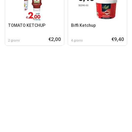
TOMATO KETCHUP
Biffi Ketchup
€2,00
€9,40
2 giorni
4 giorni