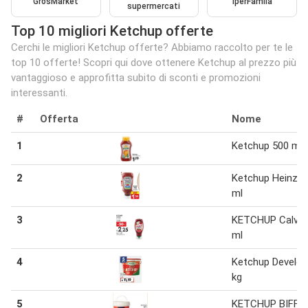
GrosMarket
IperFamila
supermercati
Top 10 migliori Ketchup offerte
Cerchi le migliori Ketchup offerte? Abbiamo raccolto per te le
top 10 offerte! Scopri qui dove ottenere Ketchup al prezzo più
vantaggioso e approfitta subito di sconti e promozioni
interessanti.
#
Offerta
Nome
1
Ketchup 500 ml
2
Ketchup Heinz 2
ml
3
KETCHUP Calvé 
ml
4
Ketchup Develey
kg
5
KETCHUP BIFFI 5