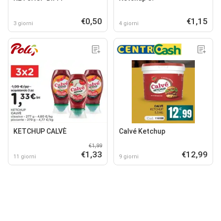
€0,50
€1,15
3 giorni
4 giorni
KETCHUP CALVÈ
Calvé Ketchup
€1,99
€1,33
€12,99
11 giorni
9 giorni