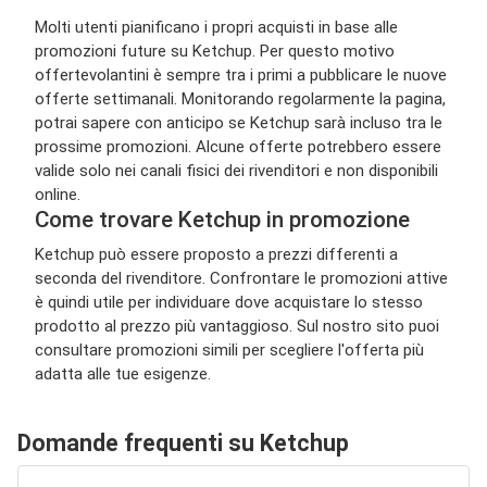
Molti utenti pianificano i propri acquisti in base alle
promozioni future su Ketchup. Per questo motivo
offertevolantini è sempre tra i primi a pubblicare le nuove
offerte settimanali. Monitorando regolarmente la pagina,
potrai sapere con anticipo se Ketchup sarà incluso tra le
prossime promozioni. Alcune offerte potrebbero essere
valide solo nei canali fisici dei rivenditori e non disponibili
online.
Come trovare Ketchup in promozione
Ketchup può essere proposto a prezzi differenti a
seconda del rivenditore. Confrontare le promozioni attive
è quindi utile per individuare dove acquistare lo stesso
prodotto al prezzo più vantaggioso. Sul nostro sito puoi
consultare promozioni simili per scegliere l'offerta più
adatta alle tue esigenze.
Domande frequenti su Ketchup