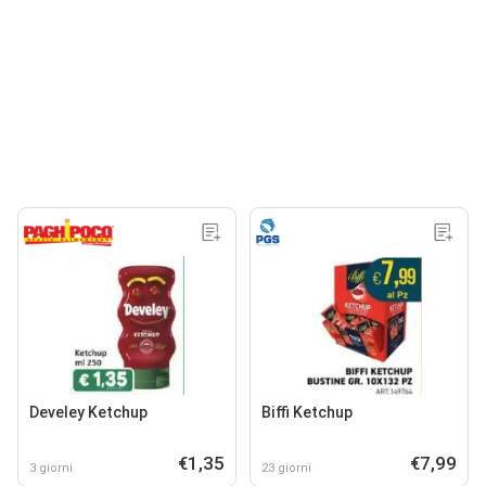
Develey Ketchup
Biffi Ketchup
€1,35
€7,99
3 giorni
23 giorni