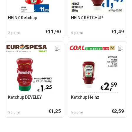
HEINZ Ketchup
HEINZ KETCHUP
€11,90
€1,49
2 giorni
4 giorni
Ketchup DEVELEY
Ketchup Heinz
€1,25
€2,59
5 giorni
5 giorni