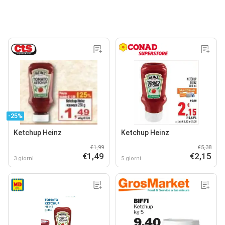
-25%
Ketchup Heinz
Ketchup Heinz
€1,99
€5,38
€1,49
€2,15
3 giorni
5 giorni