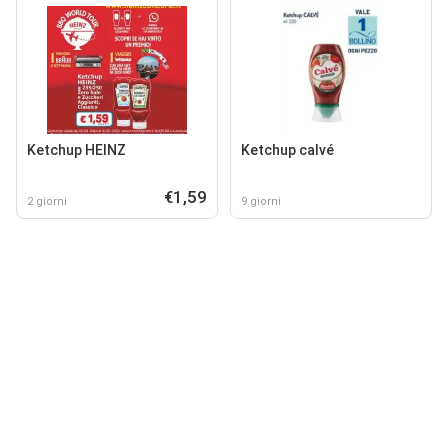
Ketchup HEINZ
Ketchup calvé
€1,59
2 giorni
9 giorni