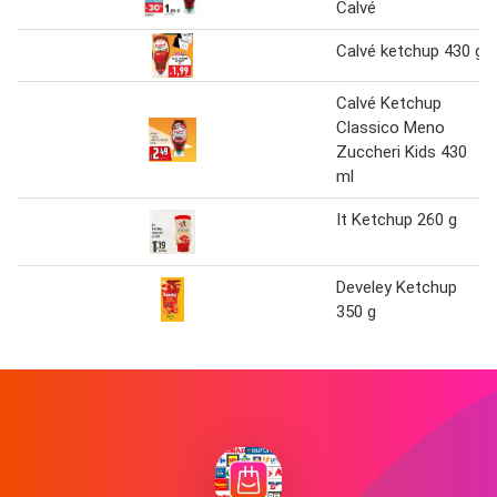
Calvé
Calvé ketchup 430 g
Calvé Ketchup
Classico Meno
Zuccheri Kids 430
ml
It Ketchup 260 g
Develey Ketchup
350 g