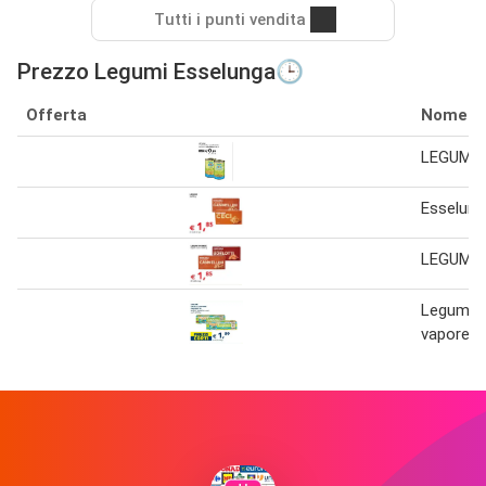
Tutti i punti vendita
Prezzo Legumi Esselunga🕒
Offerta
Nome
LEGUMI
Esselung
LEGUMI 
Legumi c
vapore