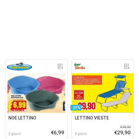
-25%
NOE LETTINO
LETTINO VIESTE
€39,90
€6,99
€29,90
2 giorni
9 giorni