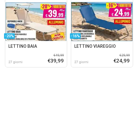
-20%
-16%
LETTINO BAIA
LETTINO VIAREGGIO
€49,99
€29,99
€39,99
€24,99
27 giorni
27 giorni