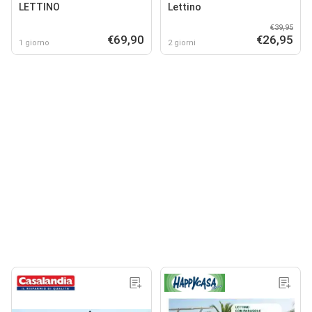
LETTINO
Lettino
€39,95
€69,90
€26,95
1 giorno
2 giorni