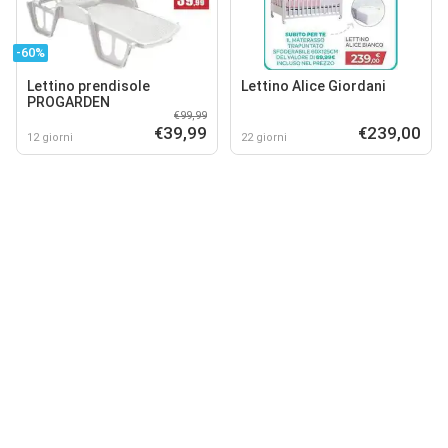
-60%
Lettino prendisole
Lettino Alice Giordani
PROGARDEN
€99,99
€39,99
€239,00
12 giorni
22 giorni