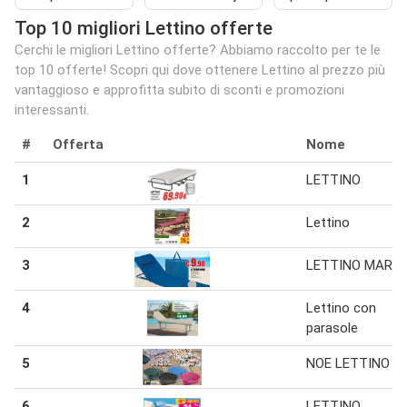
Top 10 migliori Lettino offerte
Cerchi le migliori Lettino offerte? Abbiamo raccolto per te le
top 10 offerte! Scopri qui dove ottenere Lettino al prezzo più
vantaggioso e approfitta subito di sconti e promozioni
interessanti.
#
Offerta
Nome
1
LETTINO
2
Lettino
3
LETTINO MARE
4
Lettino con
parasole
5
NOE LETTINO
6
LETTINO