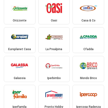
Orizzonte
Oasi
Casa & Co
Europlanet Casa
La Prealpina
Cfadda
Galassia
Iperbimbo
Mondo Brico
IperFamila
Pronto Hobby
Ipercoop Radenza