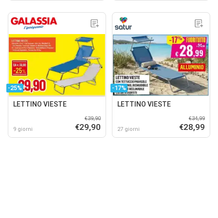
-25%
-17%
LETTINO VIESTE
LETTINO VIESTE
€39,90
€34,99
€29,90
€28,99
9 giorni
27 giorni