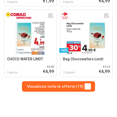
€1,99
€4,99
4 giorni
4 giorni
-30%
CHOCO WAFER LINDT
Bag Chocowafers Lindt
€5,99
€7,13
€4,99
€4,99
5 giorni
12 giorni
Visualizza tutte le offerte (19)