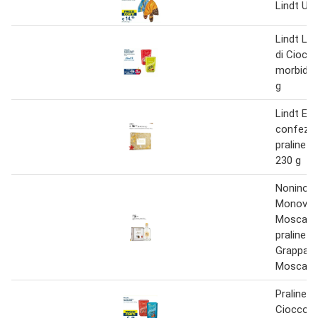
Lindt Uo
Lindt Lin
di Ciocc
morbido 
g
Lindt El
confezio
praline a
230 g
Nonino 
Monoviti
Moscato 
praline L
Grappa 
Moscato
Praline Di
Cioccola