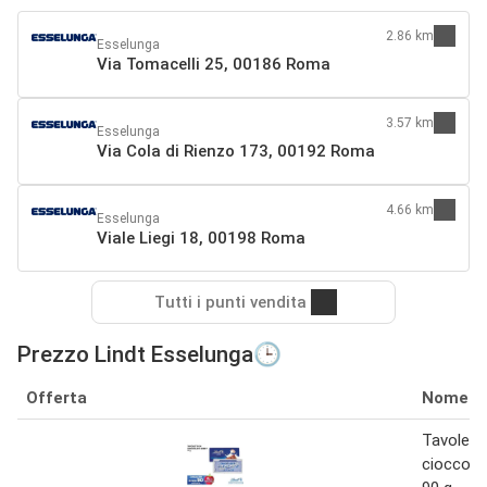
2.86 km
Esselunga
Via Tomacelli 25, 00186 Roma
3.57 km
Esselunga
Via Cola di Rienzo 173, 00192 Roma
4.66 km
Esselunga
Viale Liegi 18, 00198 Roma
Tutti i punti vendita
Prezzo Lindt Esselunga🕒
Offerta
Nome
Tavoletta
cioccola