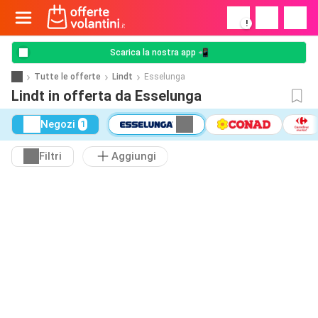
!
Scarica la nostra app 📲
Tutte le offerte
Lindt
Esselunga
Lindt in offerta da Esselunga
Negozi
1
Filtri
Aggiungi