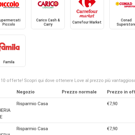
upermercati
Carico Cash &
Conad
Carrefour Market
Piccolo
Carry
Superstor
Famila
 10 offerte! Scopri qui dove ottenere Love al prezzo più vantaggioso
Negozio
Prezzo normale
Prezzo in of
Risparmio Casa
€7,90
HERIA
E
Risparmio Casa
€7,90