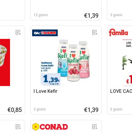
€1,39
12 giorni
3 giorni
I Love Kefir
LOVE CAC
€0,85
€1,39
3 giorni
2 giorni