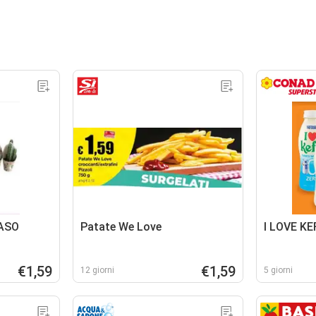
ASO
Patate We Love
I LOVE KE
€1,59
€1,59
12 giorni
5 giorni