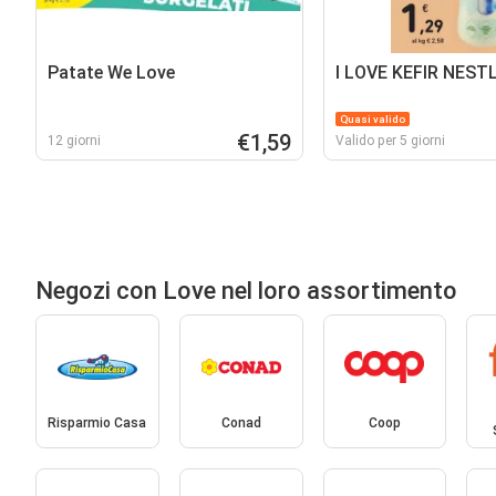
Patate We Love
I LOVE KEFIR NEST
Quasi valido
€1,59
12 giorni
Valido per 5 giorni
Negozi con Love nel loro assortimento
Risparmio Casa
Conad
Coop