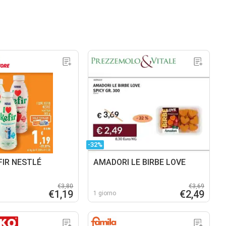
-32%
FIR NESTLÉ
AMADORI LE BIRBE LOVE
€3,80
€3,69
€1,19
€2,49
1 giorno