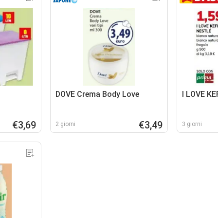
DOVE Crema Body Love
I LOVE KE
€3,69
€3,49
2 giorni
3 giorni