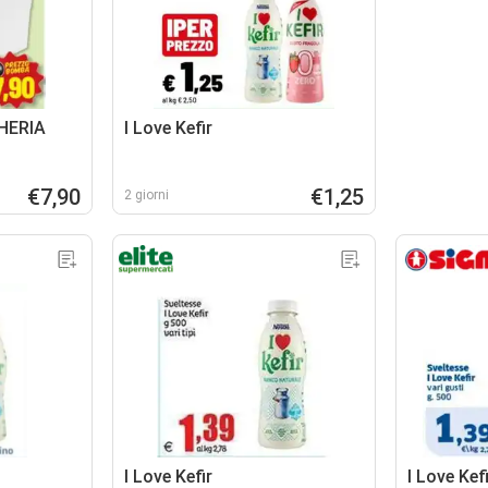
HERIA
I Love Kefir
€7,90
€1,25
2 giorni
I Love Kefir
I Love Kef