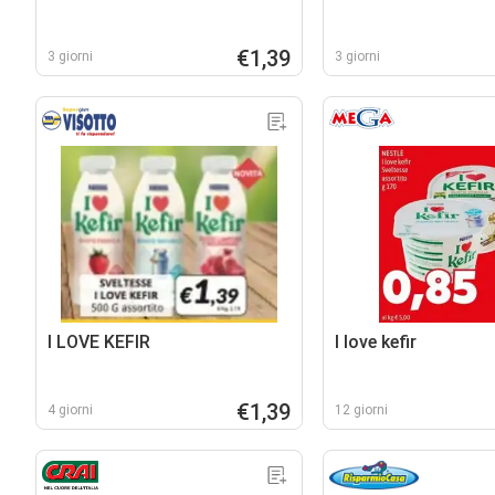
€1,39
3 giorni
3 giorni
I LOVE KEFIR
I love kefir
€1,39
4 giorni
12 giorni