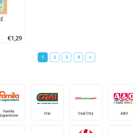
LÉ
€1,29
1
2
3
4
>
Famila
Crai
Coal City
A&O
Superstore