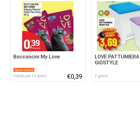
Bocconcini My Love
LOVE PATTUMIERA
GIOSTYLE
Quasi valido
€0,39
Valido per 13 giorni
2 giorni