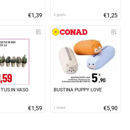
€1,39
€1,25
5 giorni
TUS IN VASO
BUSTINA PUPPY LOVE
€1,59
€5,90
1 mese