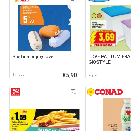
Bustina puppy love
LOVE PATTUMIERA
GIOSTYLE
€5,90
1 mese
2 giorni