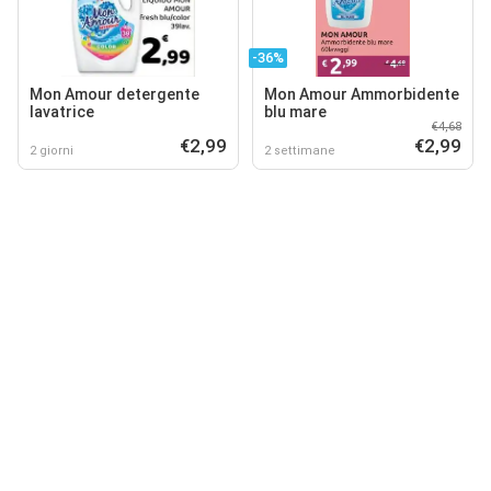
-36%
Mon Amour detergente
Mon Amour Ammorbidente
lavatrice
blu mare
€4,68
€2,99
€2,99
2 giorni
2 settimane