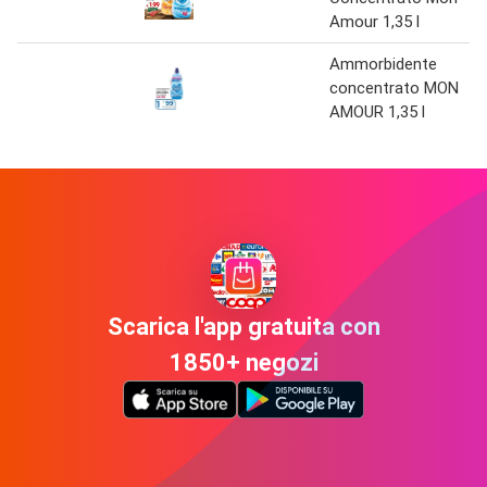
Amour 1,35 l
Ammorbidente
concentrato MON
AMOUR 1,35 l
Scarica l'app gratuita con
1850+ negozi