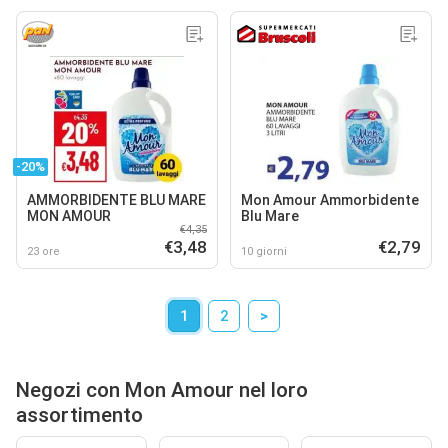
-20%
AMMORBIDENTE BLU MARE
Mon Amour Ammorbidente
MON AMOUR
Blu Mare
€4,35
€3,48
€2,79
23 ore
10 giorni
1
2
>
Negozi con Mon Amour nel loro
assortimento