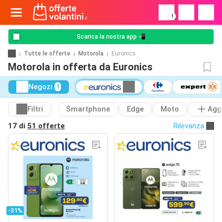
!
Scarica la nostra app 📲
Tutte le offerte
Motorola
Euronics
Motorola in offerta da Euronics
Negozi
1
Filtri
Smartphone
Edge
Moto
Agg
17 di
51 offerte
Rilevanza
-31%