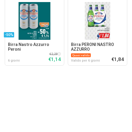
-50%
Birra Nastro Azzurro
Birra PERONI NASTRO
Peroni
AZZURRO
€2,28
Quasi valido
€1,14
€1,84
6 giorni
Valido per 6 giorni