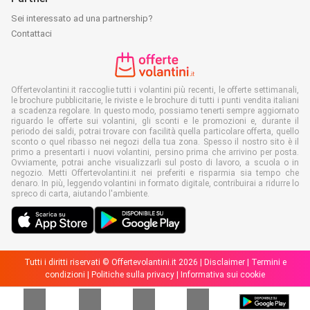
Sei interessato ad una partnership?
Contattaci
Offertevolantini.it raccoglie tutti i volantini più recenti, le offerte settimanali,
le brochure pubblicitarie, le riviste e le brochure di tutti i punti vendita italiani
a scadenza regolare. In questo modo, possiamo tenerti sempre aggiornato
riguardo le offerte sui volantini, gli sconti e le promozioni e, durante il
periodo dei saldi, potrai trovare con facilità quella particolare offerta, quello
sconto o quel ribasso nei negozi della tua zona. Spesso il nostro sito è il
primo a presentarti i nuovi volantini, persino prima che arrivino per posta.
Ovviamente, potrai anche visualizzarli sul posto di lavoro, a scuola o in
negozio. Metti Offertevolantini.it nei preferiti e risparmia sia tempo che
denaro. In più, leggendo volantini in formato digitale, contribuirai a ridurre lo
spreco di carta, aiutando l'ambiente.
Tutti i diritti riservati © Offertevolantini.it 2026 |
Disclaimer
|
Termini e
condizioni
|
Politiche sulla privacy
|
Informativa sui cookie