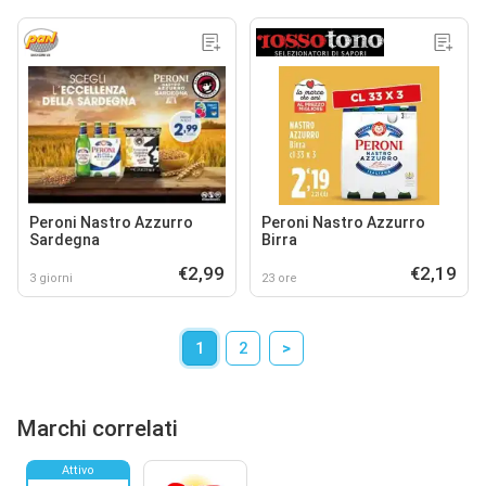
Peroni Nastro Azzurro
Peroni Nastro Azzurro
Sardegna
Birra
€2,99
€2,19
3 giorni
23 ore
1
2
>
Marchi correlati
Attivo