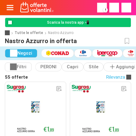
!
Scarica la nostra app 📲
Tutte le offerte
Nastro Azzurro
Nastro Azzurro in offerta
Negozi
Filtri
PERONI
Capri
Stile
Aggiungi
55 offerte
Rilevanza