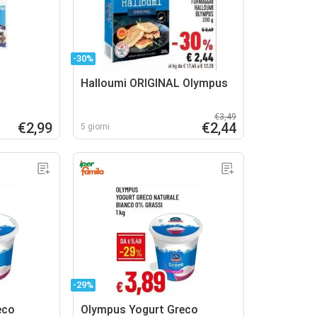
-30%
Halloumi ORIGINAL Olympus
€3,49
€2,99
€2,44
5 giorni
-29%
eco
Olympus Yogurt Greco