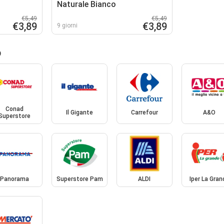
Naturale Bianco
€5,49
€5,49
€3,89
€3,89
9 giorni
o
Conad
Il Gigante
Carrefour
A&O
Superstore
Panorama
Superstore Pam
ALDI
Iper La Gran