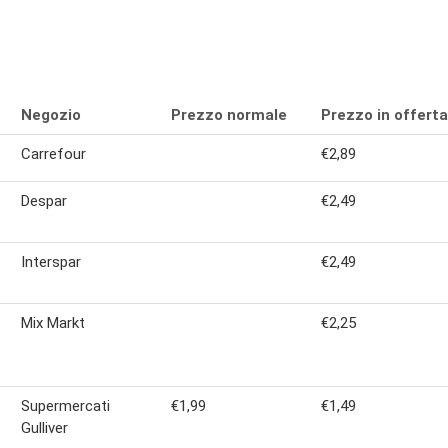
Negozio
Prezzo normale
Prezzo in offerta
Carrefour
€2,89
Despar
€2,49
Interspar
€2,49
Mix Markt
€2,25
Supermercati
€1,99
€1,49
Gulliver