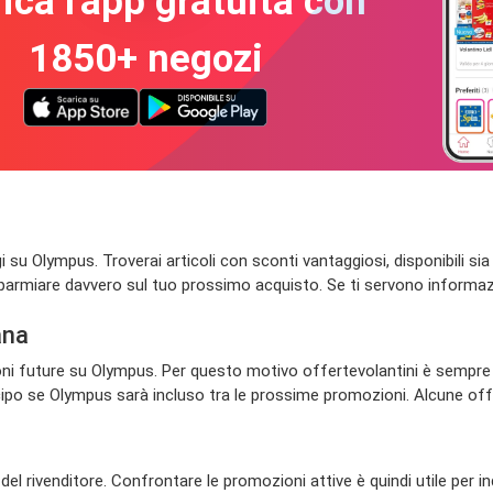
ica l'app gratuita con
1850+ negozi
 Olympus. Troverai articoli con sconti vantaggiosi, disponibili sia onl
isparmiare davvero sul tuo prossimo acquisto. Se ti servono informazio
ana
zioni future su Olympus. Per questo motivo offertevolantini è sempre t
po se Olympus sarà incluso tra le prossime promozioni. Alcune offert
l rivenditore. Confrontare le promozioni attive è quindi utile per i