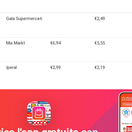
Gala Supermercati
€2,49
Mix Markt
€6,94
€5,55
Iperal
€2,99
€2,19