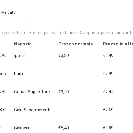
Mercatò
 top 5 offerte! Scopri qui dove ottenere Olympus al prezzo più vanta
Negozio
Prezzo normale
Prezzo in off
INAL
Iperal
€3,29
€2,49
pus
Pam
€2,99
INAL
Conad Superstore
€3,49
€2,44
 DOP
Gala Supermercati
€2,69
t
Galassia
€5,49
€3,89