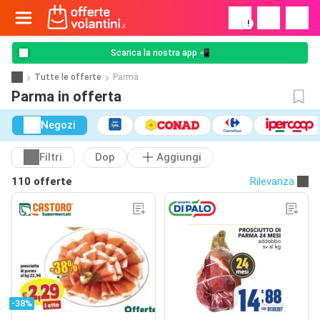
!
Scarica la nostra app 📲
Tutte le offerte
Parma
Parma in offerta
Negozi
Filtri
Dop
Aggiungi
110 offerte
Rilevanza
-38%