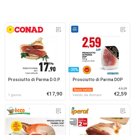
-20%
Prosciutto di Parma D.O.P.
Prosciutto di Parma DOP
€3,29
Quasi valido
€17,90
€2,59
1 giorno
Valido da domani