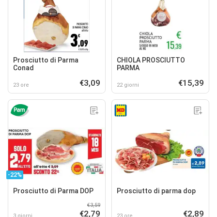
Prosciutto di Parma
CHIOLA PROSCIUTTO
Conad
PARMA
€3,09
€15,39
23 ore
22 giorni
-22%
Prosciutto di Parma DOP
Prosciutto di parma dop
€3,59
€2,79
€2,89
3 giorni
23 ore