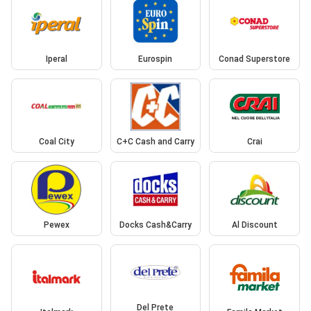
Iperal
Eurospin
Conad Superstore
Coal City
C+C Cash and Carry
Crai
Pewex
Docks Cash&Carry
Al Discount
Del Prete