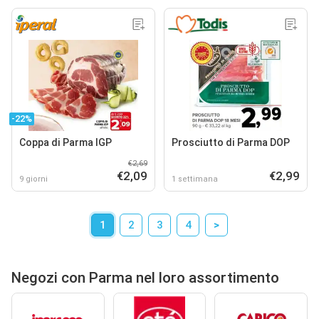
-22%
Coppa di Parma IGP
Prosciutto di Parma DOP
€2,69
€2,09
€2,99
9 giorni
1 settimana
1
2
3
4
>
Negozi con Parma nel loro assortimento